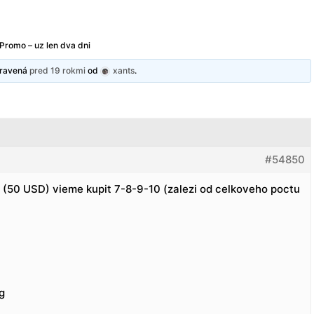
romo – uz len dva dni
upravená
pred 19 rokmi
od
xants
.
#54850
 (50 USD) vieme kupit 7-8-9-10 (zalezi od celkoveho poctu
g