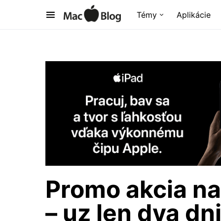
Témy
Aplikácie
Promo akcia n
– uz len dva dn