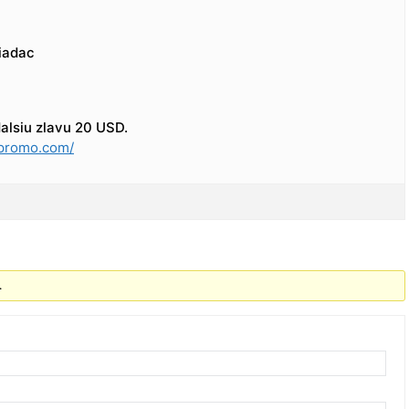
liadac
alsiu zlavu 20 USD.
promo.com/
.