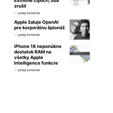
Extreme čipoch, oba
zrušil
pridaj komentár
Apple žaluje OpenAI
pre korporátnu špionáž
pridaj komentár
iPhone 18 neponúkne
dostatok RAM na
všetky Apple
Intelligence funkcie
pridaj komentár