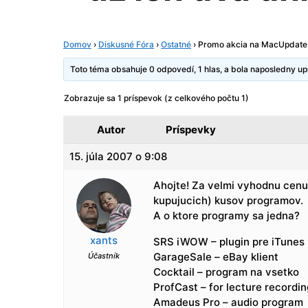
Domov
›
Diskusné Fóra
›
Ostatné
›
Promo akcia na MacUpdateP
Toto téma obsahuje 0 odpovedí, 1 hlas, a bola naposledny 
Zobrazuje sa 1 príspevok (z celkového počtu 1)
Autor
Príspevky
15. júla 2007 o 9:08
Ahojte! Za velmi vyhodnu cenu
kupujucich) kusov programov.
A o ktore programy sa jedna?
xants
SRS iWOW – plugin pre iTunes
GarageSale – eBay klient
Účastník
Cocktail – program na vsetko
ProfCast – for lecture recordin
Amadeus Pro – audio program