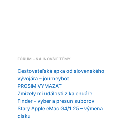
FÓRUM – NAJNOVŠIE TÉMY
Cestovateľská apka od slovenského
vývojára – journeybot
PROSIM VYMAZAT
Zmizely mi události z kalendáře
Finder – vyber a presun suborov
Starý Apple eMac G4/1.25 – výmena
disku