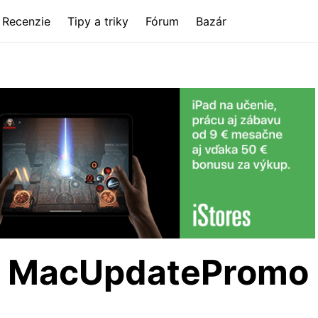
Recenzie
Tipy a triky
Fórum
Bazár
a MacUpdatePromo
i