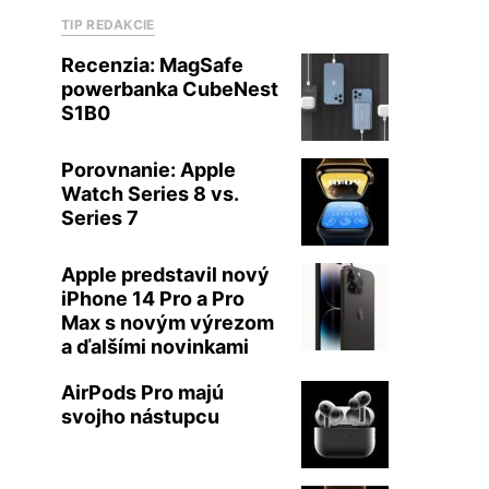
TIP REDAKCIE
Recenzia: MagSafe
powerbanka CubeNest
S1B0
Porovnanie: Apple
Watch Series 8 vs.
Series 7
Apple predstavil nový
iPhone 14 Pro a Pro
Max s novým výrezom
a ďalšími novinkami
AirPods Pro majú
svojho nástupcu