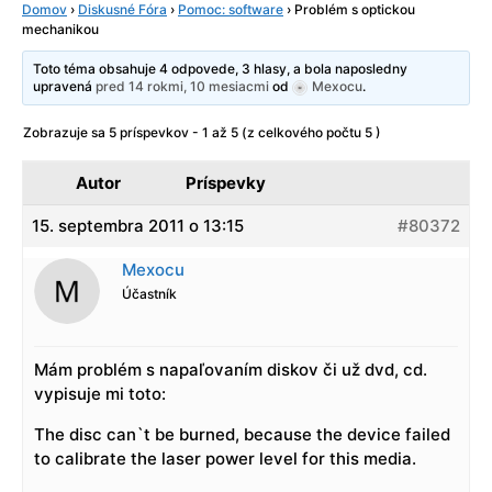
Domov
›
Diskusné Fóra
›
Pomoc: software
›
Problém s optickou
mechanikou
Toto téma obsahuje 4 odpovede, 3 hlasy, a bola naposledny
upravená
pred 14 rokmi, 10 mesiacmi
od
Mexocu
.
Zobrazuje sa 5 príspevkov - 1 až 5 (z celkového počtu 5 )
Autor
Príspevky
15. septembra 2011 o 13:15
#80372
Mexocu
Účastník
Mám problém s napaľovaním diskov či už dvd, cd.
vypisuje mi toto:
The disc can`t be burned, because the device failed
to calibrate the laser power level for this media.