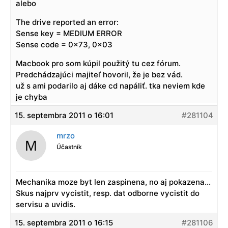
alebo
The drive reported an error:
Sense key = MEDIUM ERROR
Sense code = 0x73, 0x03
Macbook pro som kúpil použitý tu cez fórum.
Predchádzajúci majiteľ hovoril, že je bez vád.
už s ami podarilo aj dáke cd napáliť. tka neviem kde
je chyba
15. septembra 2011 o 16:01
#281104
mrzo
Účastník
Mechanika moze byt len zaspinena, no aj pokazena…
Skus najprv vycistit, resp. dat odborne vycistit do
servisu a uvidis.
15. septembra 2011 o 16:15
#281106