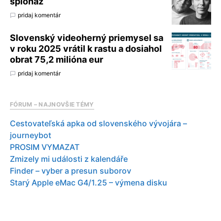
špionáž
pridaj komentár
Slovenský videoherný priemysel sa
v roku 2025 vrátil k rastu a dosiahol
obrat 75,2 milióna eur
pridaj komentár
FÓRUM – NAJNOVŠIE TÉMY
Cestovateľská apka od slovenského vývojára –
journeybot
PROSIM VYMAZAT
Zmizely mi události z kalendáře
Finder – vyber a presun suborov
Starý Apple eMac G4/1.25 – výmena disku