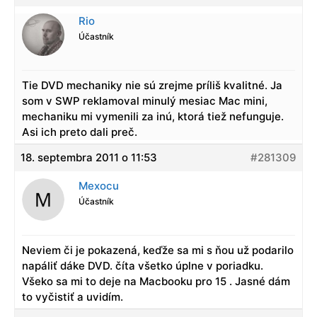
Rio
Účastník
Tie DVD mechaniky nie sú zrejme príliš kvalitné. Ja
som v SWP reklamoval minulý mesiac Mac mini,
mechaniku mi vymenili za inú, ktorá tiež nefunguje.
Asi ich preto dali preč.
18. septembra 2011 o 11:53
#281309
Mexocu
Účastník
Neviem či je pokazená, keďže sa mi s ňou už podarilo
napáliť dáke DVD. číta všetko úplne v poriadku.
Všeko sa mi to deje na Macbooku pro 15 . Jasné dám
to vyčistiť a uvidím.