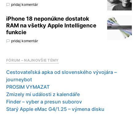
pridaj komentár
iPhone 18 neponúkne dostatok
RAM na všetky Apple Intelligence
funkcie
pridaj komentár
FÓRUM – NAJNOVŠIE TÉMY
Cestovateľská apka od slovenského vývojára –
journeybot
PROSIM VYMAZAT
Zmizely mi události z kalendáře
Finder – vyber a presun suborov
Starý Apple eMac G4/1.25 – výmena disku