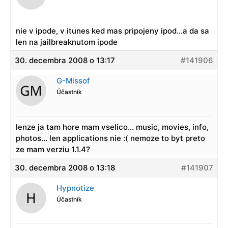
nie v ipode, v itunes ked mas pripojeny ipod…a da sa
len na jailbreaknutom ipode
30. decembra 2008 o 13:17
#141906
G-Missof
Účastník
lenze ja tam hore mam vselico… music, movies, info,
photos… len applications nie :( nemoze to byt preto
ze mam verziu 1.1.4?
30. decembra 2008 o 13:18
#141907
Hypnotize
Účastník