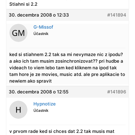
Stiahni si 2.2
30. decembra 2008 o 12:33
#141894
G-Missof
Účastník
ked si stiahnem 2.2 tak sa mi nevymaze nic z ipodu?
a ako ich tam musim zosinchronizovat?? pri hudbe a
videach to viem lebo tam ked kliknem na ipod tak
tam hore je ze movies, music atd. ale pre aplikacie to
newiem ako spravit
30. decembra 2008 o 12:55
#141896
Hypnotize
Účastník
v prvom rade ked si chces dat 2.2 tak musis mat