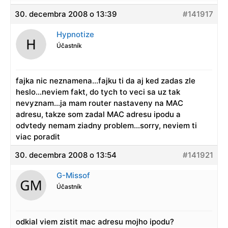
30. decembra 2008 o 13:39
#141917
Hypnotize
Účastník
fajka nic neznamena…fajku ti da aj ked zadas zle
heslo…neviem fakt, do tych to veci sa uz tak
nevyznam…ja mam router nastaveny na MAC
adresu, takze som zadal MAC adresu ipodu a
odvtedy nemam ziadny problem…sorry, neviem ti
viac poradit
30. decembra 2008 o 13:54
#141921
G-Missof
Účastník
odkial viem zistit mac adresu mojho ipodu?