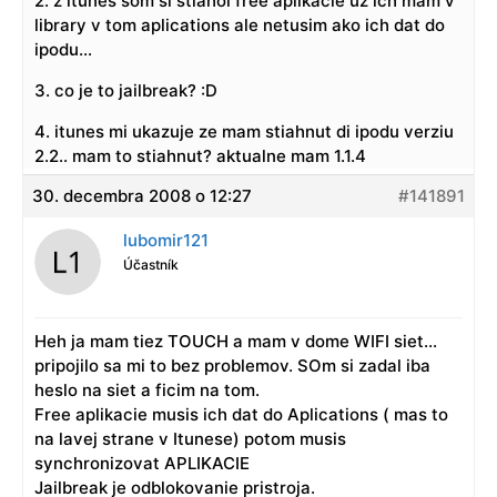
2. z itunes som si stiahol free aplikacie uz ich mam v
library v tom aplications ale netusim ako ich dat do
ipodu…
3. co je to jailbreak? :D
4. itunes mi ukazuje ze mam stiahnut di ipodu verziu
2.2.. mam to stiahnut? aktualne mam 1.1.4
30. decembra 2008 o 12:27
#141891
lubomir121
Účastník
Heh ja mam tiez TOUCH a mam v dome WIFI siet…
pripojilo sa mi to bez problemov. SOm si zadal iba
heslo na siet a ficim na tom.
Free aplikacie musis ich dat do Aplications ( mas to
na lavej strane v Itunese) potom musis
synchronizovat APLIKACIE
Jailbreak je odblokovanie pristroja.