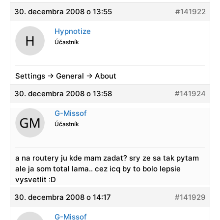
30. decembra 2008 o 13:55
#141922
Hypnotize
Účastník
Settings -> General -> About
30. decembra 2008 o 13:58
#141924
G-Missof
Účastník
a na routery ju kde mam zadat? sry ze sa tak pytam
ale ja som total lama.. cez icq by to bolo lepsie
vysvetlit :D
30. decembra 2008 o 14:17
#141929
G-Missof