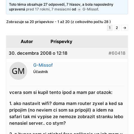
Toto téma obsahuje 27 odpovedí, 7 hlasov, a bola naposledny
upravená
pred 17 rokmi, 7 mesiacmi
od
G-Missof
.
Zobrazuje sa 20 príspevkov - 1 až 20 (z celkového počtu 28 )
1
2
→
Autor
Príspevky
30. decembra 2008 o 12:18
#60418
G-Missof
Účastník
vcera som si kupil tento ipod a mam par otazok:
1. ako nastavit wifi? doma mam router zyxel a ked sa
pripojim (no neviem ci som sa pripojil) a idem na
safari tak mi vypise ze nemoze zobrazit stranku lebo
nenasiel server.. co stym?