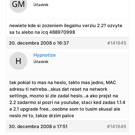
Účastník
newiete kde si zozeniem ilegalnu verziu 2.2? ozvyte
sa tu alebo na icq 488970998
30. decembra 2008 o 16:37
#141945
Hypnotize
Účastník
tak pokial to mas na heslo, takto mas jedno, MAC
adresu ti netreba…skus dat reset na network
settings, mozno si zle zadal heslo…a ako prejst na
2.2 zadarmo si pozri na youtube, staci ked zadas 1.1.4
a 2.1 upgrade free…osobne som to tusim skusal ale
neslo mi to, takze drzim palce
30. decembra 2008 o 17:51
#141949