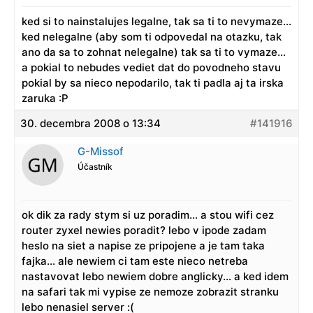
ked si to nainstalujes legalne, tak sa ti to nevymaze…
ked nelegalne (aby som ti odpovedal na otazku, tak
ano da sa to zohnat nelegalne) tak sa ti to vymaze…
a pokial to nebudes vediet dat do povodneho stavu
pokial by sa nieco nepodarilo, tak ti padla aj ta irska
zaruka :P
30. decembra 2008 o 13:34
#141916
G-Missof
Účastník
ok dik za rady stym si uz poradim… a stou wifi cez
router zyxel newies poradit? lebo v ipode zadam
heslo na siet a napise ze pripojene a je tam taka
fajka… ale newiem ci tam este nieco netreba
nastavovat lebo newiem dobre anglicky… a ked idem
na safari tak mi vypise ze nemoze zobrazit stranku
lebo nenasiel server :(