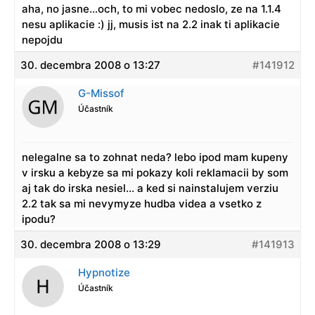
aha, no jasne…och, to mi vobec nedoslo, ze na 1.1.4
nesu aplikacie :) jj, musis ist na 2.2 inak ti aplikacie
nepojdu
30. decembra 2008 o 13:27
#141912
G-Missof
Účastník
nelegalne sa to zohnat neda? lebo ipod mam kupeny
v irsku a kebyze sa mi pokazy koli reklamacii by som
aj tak do irska nesiel… a ked si nainstalujem verziu
2.2 tak sa mi nevymyze hudba videa a vsetko z
ipodu?
30. decembra 2008 o 13:29
#141913
Hypnotize
Účastník