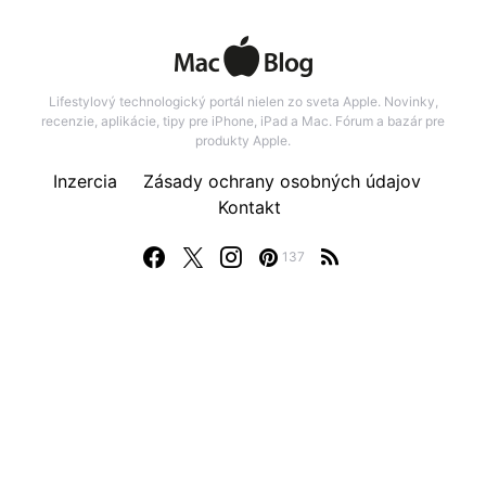
Lifestylový technologický portál nielen zo sveta Apple. Novinky,
recenzie, aplikácie, tipy pre iPhone, iPad a Mac. Fórum a bazár pre
produkty Apple.
Inzercia
Zásady ochrany osobných údajov
Kontakt
137