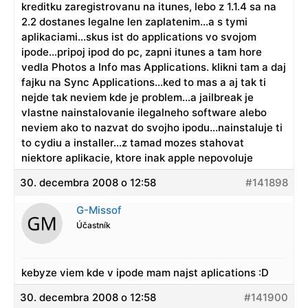
kreditku zaregistrovanu na itunes, lebo z 1.1.4 sa na
2.2 dostanes legalne len zaplatenim…a s tymi
aplikaciami…skus ist do applications vo svojom
ipode…pripoj ipod do pc, zapni itunes a tam hore
vedla Photos a Info mas Applications. klikni tam a daj
fajku na Sync Applications…ked to mas a aj tak ti
nejde tak neviem kde je problem…a jailbreak je
vlastne nainstalovanie ilegalneho software alebo
neviem ako to nazvat do svojho ipodu…nainstaluje ti
to cydiu a installer…z tamad mozes stahovat
niektore aplikacie, ktore inak apple nepovoluje
30. decembra 2008 o 12:58
#141898
G-Missof
Účastník
kebyze viem kde v ipode mam najst aplications :D
30. decembra 2008 o 12:58
#141900