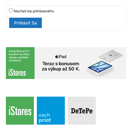
Nechať ma prihláseného
Prihlásiť Sa