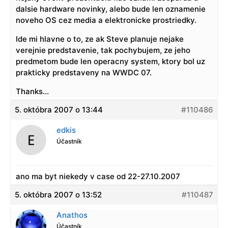
dalsie hardware novinky, alebo bude len oznamenie
noveho OS cez media a elektronicke prostriedky.
Ide mi hlavne o to, ze ak Steve planuje nejake
verejnie predstavenie, tak pochybujem, ze jeho
predmetom bude len operacny system, ktory bol uz
prakticky predstaveny na WWDC 07.
Thanks…
5. októbra 2007 o 13:44
#110486
edkis
Účastník
ano ma byt niekedy v case od 22-27.10.2007
5. októbra 2007 o 13:52
#110487
Anathos
Účastník