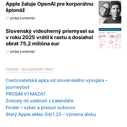
Apple žaluje OpenAI pre korporátnu
špionáž
pridaj komentár
Slovenský videoherný priemysel sa
v roku 2025 vrátil k rastu a dosiahol
obrat 75,2 milióna eur
pridaj komentár
FÓRUM – NAJNOVŠIE TÉMY
Cestovateľská apka od slovenského vývojára –
journeybot
PROSIM VYMAZAT
Zmizely mi události z kalendáře
Finder – vyber a presun suborov
Starý Apple eMac G4/1.25 – výmena disku