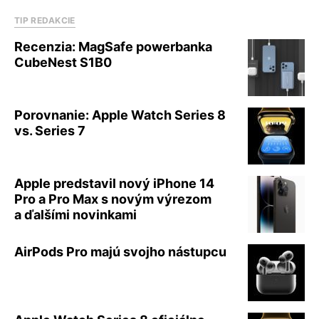
TIP REDAKCIE
Recenzia: MagSafe powerbanka
CubeNest S1B0
Porovnanie: Apple Watch Series 8
vs. Series 7
Apple predstavil nový iPhone 14
Pro a Pro Max s novým výrezom
a ďalšími novinkami
AirPods Pro majú svojho nástupcu