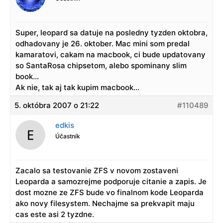
Super, leopard sa datuje na posledny tyzden oktobra,
odhadovany je 26. oktober. Mac mini som predal
kamaratovi, cakam na macbook, ci bude updatovany
so SantaRosa chipsetom, alebo spominany slim
book…
Ak nie, tak aj tak kupim macbook…
5. októbra 2007 o 21:22
#110489
edkis
Účastník
Zacalo sa testovanie ZFS v novom zostaveni
Leoparda a samozrejme podporuje citanie a zapis. Je
dost mozne ze ZFS bude vo finalnom kode Leoparda
ako novy filesystem. Nechajme sa prekvapit maju
cas este asi 2 tyzdne.