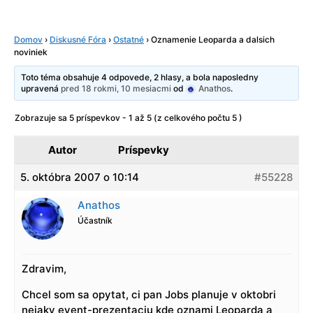
Domov
›
Diskusné Fóra
›
Ostatné
›
Oznamenie Leoparda a dalsich
noviniek
Toto téma obsahuje 4 odpovede, 2 hlasy, a bola naposledny
upravená
pred 18 rokmi, 10 mesiacmi
od
Anathos
.
Zobrazuje sa 5 príspevkov - 1 až 5 (z celkového počtu 5 )
Autor
Príspevky
5. októbra 2007 o 10:14
#55228
Anathos
Účastník
Zdravim,
Chcel som sa opytat, ci pan Jobs planuje v oktobri
nejaky event-prezentaciu kde oznami Leoparda a