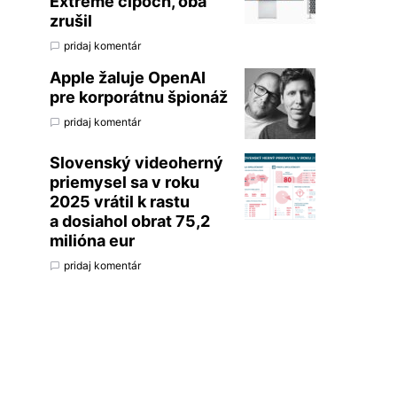
Extreme čipoch, oba
zrušil
pridaj komentár
Apple žaluje OpenAI
pre korporátnu špionáž
pridaj komentár
Slovenský videoherný
priemysel sa v roku
2025 vrátil k rastu
a dosiahol obrat 75,2
milióna eur
pridaj komentár