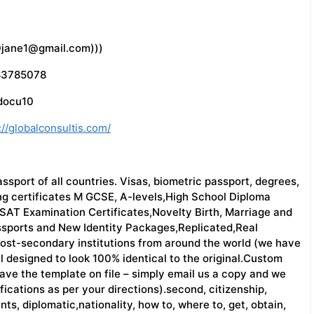
ane1@gmail.com)))
3785078
ocu10
://globalconsultis.com/
sport of all countries. Visas, biometric passport, degrees,
ning certificates M GCSE, A-levels,High School Diploma
AT Examination Certificates,Novelty Birth, Marriage and
ssports and New Identity Packages,Replicated,Real
st-secondary institutions from around the world (we have
l designed to look 100% identical to the original.Custom
have the template on file – simply email us a copy and we
ications as per your directions).second, citizenship,
nts, diplomatic,nationality, how to, where to, get, obtain,