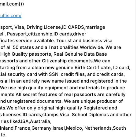
mail.com)))
ultis.com/
ssport, Visa, Driving License,ID CARDS,marriage
ell. Passport,citizenship,ID cards,driver
icates service available. Tourist and business visa
 of all 50 states and all nationalities Worldwide. We are
 High Quality passports, Real Genuine Data Base
assports and other Citizenship documents.We can
arting from a clean new genuine Birth Certificate, ID card,
ial security card with SSN, credit files, and credit cards,
s all in an entirely new name issued and registered in the
e use high quality equipment and materials to produce
ments.All secret features of real passports are carefully
 and unregistered documents. We are unique producer of
ts.We offer only original high-quality Registered and
s licenses,ID cards,stamps,Visa, School Diplomas and other
ries like:USA,Australia,
Finland,France,Germany,Israel,Mexico, Netherlands,South
tc.