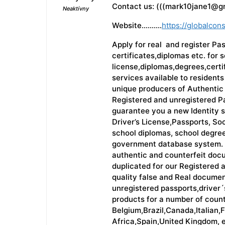
Contact us: (((mark10jane1@g
Neaktívny
Website……….
https://globalcons
Apply for real and register Pa
certificates,diplomas etc. for s
license,diplomas,degrees,certif
services available to residents
unique producers of Authentic
Registered and unregistered P
guarantee you a new Identity st
Driver’s License,Passports, Soc
school diplomas, school degree
government database system. W
authentic and counterfeit docu
duplicated for our Registered
quality false and Real documen
unregistered passports,driver´
products for a number of count
Belgium,Brazil,Canada,Italian,
Africa,Spain,United Kingdom, e