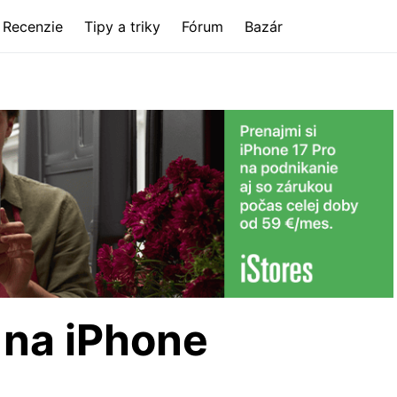
Recenzie
Tipy a triky
Fórum
Bazár
 na iPhone