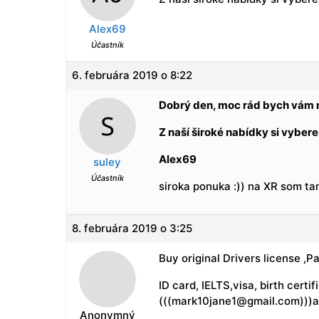
Alex69
Účastník
6. februára 2019 o 8:22
Dobrý den, moc rád bych vám 
Z naší široké nabídky si vybere
Alex69
suley
Účastník
siroka ponuka :)) na XR som ta
8. februára 2019 o 3:25
Buy original Drivers license 
ID card, IELTS,visa, birth cert
(((mark10jane1@gmail.com)))
Anonymný