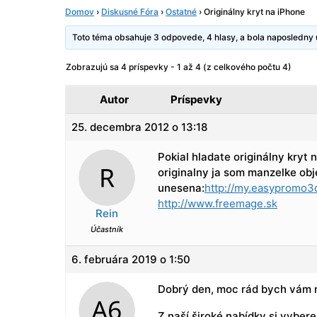
Domov
›
Diskusné Fóra
›
Ostatné
›
Originálny kryt na iPhone
Toto téma obsahuje 3 odpovede, 4 hlasy, a bola naposledn
Zobrazujú sa 4 príspevky - 1 až 4 (z celkového počtu 4)
Autor
Príspevky
25. decembra 2012 o 13:18
Pokial hladate originálny kryt
originalny ja som manzelke obj
unesena:
http://my.easypromo3
http://www.freemage.sk
Rein
Účastník
6. februára 2019 o 1:50
Dobrý den, moc rád bych vám 
Z naší široké nabídky si vybere