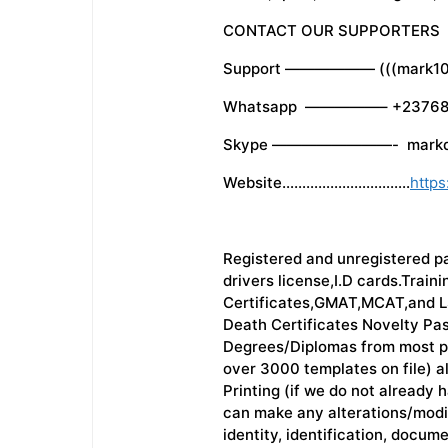
CONTACT OUR SUPPORTERS
Support —————— (((mark10j
Whatsapp —————– +23768
Skype ————————- markd
Website…………………………..
https
Registered and unregistered pas
drivers license,I.D cards.Trai
Certificates,GMAT,MCAT,and LS
Death Certificates Novelty Pa
Degrees/Diplomas from most po
over 3000 templates on file) al
Printing (if we do not already 
can make any alterations/modif
identity, identification, docume