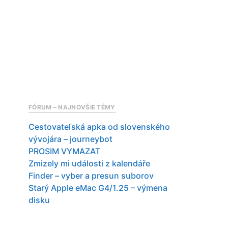
FÓRUM – NAJNOVŠIE TÉMY
Cestovateľská apka od slovenského
vývojára – journeybot
PROSIM VYMAZAT
Zmizely mi události z kalendáře
Finder – vyber a presun suborov
Starý Apple eMac G4/1.25 – výmena
disku