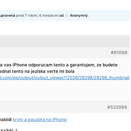
y upravená
pred 7 rokmi, 6 mesiacmi
od
Anonymný
.
#91098
 na vas iPhone odporucam tento a garantujem, ze budete
ednal tento na jeziska verte mi bola
d.com/ep/output/output_viewer/12036/28298/28298_thumbnail
#532996
nabídl
kryty a pouzdra na iPhone
 každý :)