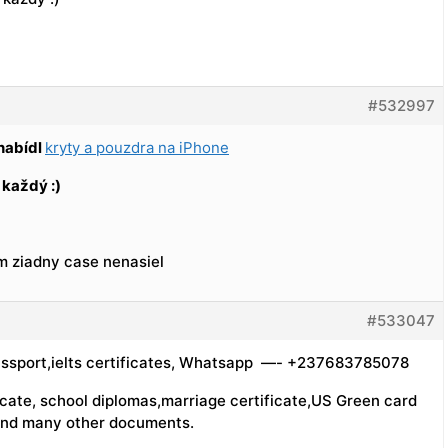
#532997
nabídl
kryty a pouzdra na iPhone
 každý :)
m ziadny case nenasiel
#533047
,Passport,ielts certificates, Whatsapp —- +237683785078
ificate, school diplomas,marriage certificate,US Green card
and many other documents.