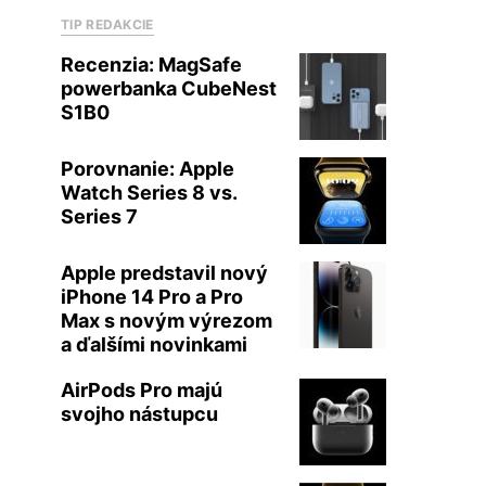
TIP REDAKCIE
Recenzia: MagSafe
powerbanka CubeNest
S1B0
Porovnanie: Apple
Watch Series 8 vs.
Series 7
Apple predstavil nový
iPhone 14 Pro a Pro
Max s novým výrezom
a ďalšími novinkami
AirPods Pro majú
svojho nástupcu