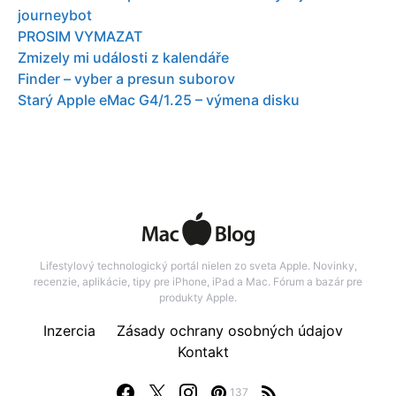
journeybot
PROSIM VYMAZAT
Zmizely mi události z kalendáře
Finder – vyber a presun suborov
Starý Apple eMac G4/1.25 – výmena disku
Lifestylový technologický portál nielen zo sveta Apple. Novinky,
recenzie, aplikácie, tipy pre iPhone, iPad a Mac. Fórum a bazár pre
produkty Apple.
Inzercia
Zásady ochrany osobných údajov
Kontakt
137