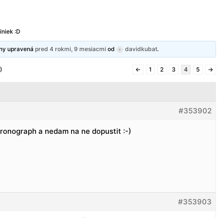
iniek :D
dny upravená
pred 4 rokmi, 9 mesiacmi
od
davidkubat
.
)
←
1
2
3
4
5
→
#353902
onograph a nedam na ne dopustit :-)
#353903