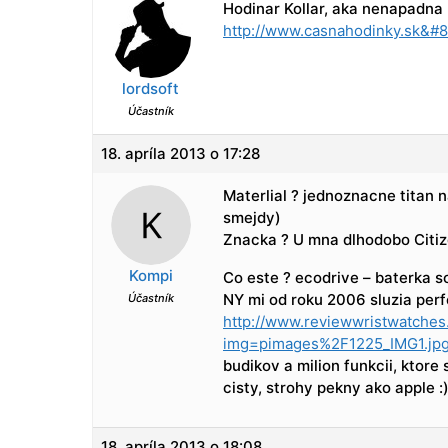
Hodinar Kollar, aka nenapadna 
http://www.casnahodinky.sk&#
lordsoft
Účastník
18. apríla 2013 o 17:28
Materlial ? jednoznacne titan 
smejdy)
Znacka ? U mna dlhodobo Citiz
Kompi
Co este ? ecodrive – baterka so
NY mi od roku 2006 sluzia perf
Účastník
http://www.reviewwristwatche
img=pimages%2F1225_IMG1.j
budikov a milion funkcii, ktore
cisty, strohy pekny ako apple :
18. apríla 2013 o 18:08