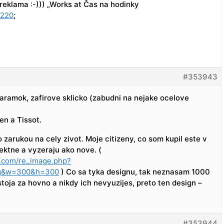
reklama :-))) „Works at Čas na hodinky
8220
;
#353943
naramok, zafirove sklicko (zabudni na nejake ocelove
en a Tissot.
 zarukou na cely zivot. Moje citizeny, co som kupil este v
ektne a vyzeraju ako nove. (
s.com/re_image.php?
pg&w=300&h=300
) Co sa tyka designu, tak neznasam 1000
 stoja za hovno a nikdy ich nevyuzijes, preto ten design –
)
#353944