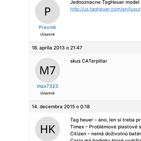
Jednoznacne TagHeuer model g
http://us.tagheuer.com/en/luxu
Pravnik
Účastník
18. apríla 2013 o 21:47
skus CATerpillar
max7323
Účastník
14. decembra 2015 o 0:18
Tag heuer – áno, len si treba pr
Timex – Problémové plastové st
Citizen – nemá doživotnú batéri
Casio má hodinky ktoré vydržia