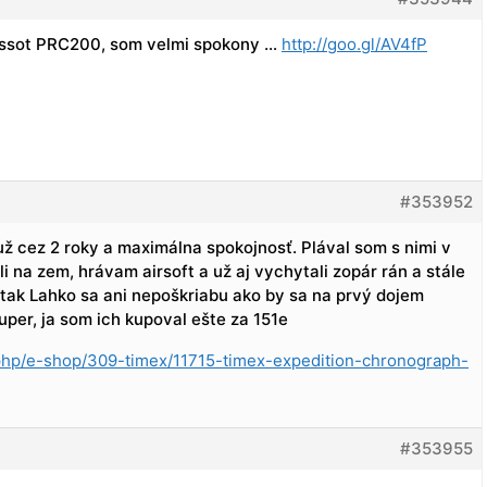
 Tissot PRC200, som velmi spokony …
http://goo.gl/AV4fP
#353952
ž cez 2 roky a maximálna spokojnosť. Plával som s nimi v
i na zem, hrávam airsoft a už aj vychytali zopár rán a stále
 tak Lahko sa ani nepoškriabu ako by sa na prvý dojem
uper, ja som ich kupoval ešte za 151e
.php/e-shop/309-timex/11715-timex-expedition-chronograph-
#353955