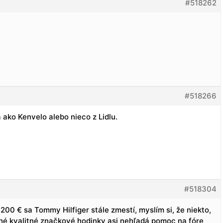
#518262
#518266
a ako Kenvelo alebo nieco z Lidlu.
#518304
 200 € sa Tommy Hilfiger stále zmestí, myslím si, že niekto,
ahé kvalitné značkové hodinky asi nehľadá pomoc na fóre