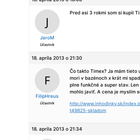
Pred asi 3 rokmi som si kupil
JaroM
Účastník
18. apríla 2013 o 21:30
Čo takto Timex? Ja mám tieto u
mori v bazénoch x krát mi spadl
plne funkčné a super stav. Len
mohlo javiť. A cena je myslím s
FilipHreus
http://www.inhodinky.sk/index
Účastník
t49825-skladom
18. apríla 2013 o 21:34