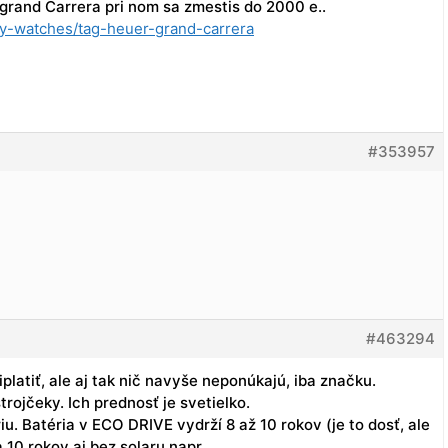
rand Carrera pri nom sa zmestis do 2000 e..
ry-watches/tag-heuer-grand-carrera
#353957
#463294
iplatiť, ale aj tak nič navyše neponúkajú, iba značku.
rojčeky. Ich prednosť je svetielko.
u. Batéria v ECO DRIVE vydrží 8 až 10 rokov (je to dosť, ale
 10 rokov aj bez solaru napr.