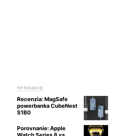
TIP REDAKCIE
Recenzia: MagSafe
powerbanka CubeNest
S1B0
Porovnanie: Apple
Watch Series 8 vs.