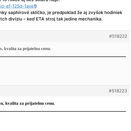
io-ef-125d-1avef
)
nky saphírové sklíčko, je predpoklad že aj zvyšok hodiniek
tch divíziu – keď ETA stroj tak jedine mechanika.
#518222
, kvalita za prijatelnu cenu.
#518223
n, kvalita za prijatelnu cenu.