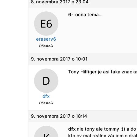
8. novembra 2017 o 23:04
6-rocna tema…
eraserv6
Účastník
9. novembra 2017 o 10:01
Tony Hilfiger je asi taka znack
dfx
Účastník
9. novembra 2017 o 18:14
dfx
nie tony ale tommy :)) a do
kto by mal reálny záujem o dr