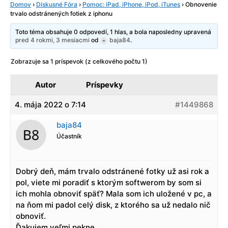
Domov
›
Diskusné Fóra
›
Pomoc: iPad, iPhone, iPod, iTunes
›
Obnovenie
trvalo odstránených fotiek z iphonu
Toto téma obsahuje 0 odpovedí, 1 hlas, a bola naposledny upravená
pred 4 rokmi, 3 mesiacmi
od
baja84
.
Zobrazuje sa 1 príspevok (z celkového počtu 1)
Autor
Príspevky
4. mája 2022 o 7:14
#1449868
baja84
Účastník
Dobrý deň, mám trvalo odstránené fotky už asi rok a
pol, viete mi poradiť s ktorým softwerom by som si
ich mohla obnoviť späť? Mala som ich uložené v pc, a
na ňom mi padol celý disk, z ktorého sa už nedalo nič
obnoviť.
Ďakujem veľmi pekne.