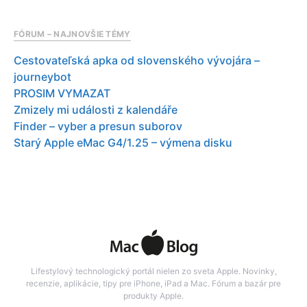
FÓRUM – NAJNOVŠIE TÉMY
Cestovateľská apka od slovenského vývojára –
journeybot
PROSIM VYMAZAT
Zmizely mi události z kalendáře
Finder – vyber a presun suborov
Starý Apple eMac G4/1.25 – výmena disku
Lifestylový technologický portál nielen zo sveta Apple. Novinky,
recenzie, aplikácie, tipy pre iPhone, iPad a Mac. Fórum a bazár pre
produkty Apple.