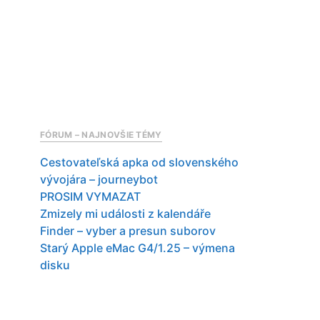
FÓRUM – NAJNOVŠIE TÉMY
Cestovateľská apka od slovenského
vývojára – journeybot
PROSIM VYMAZAT
Zmizely mi události z kalendáře
Finder – vyber a presun suborov
Starý Apple eMac G4/1.25 – výmena
disku