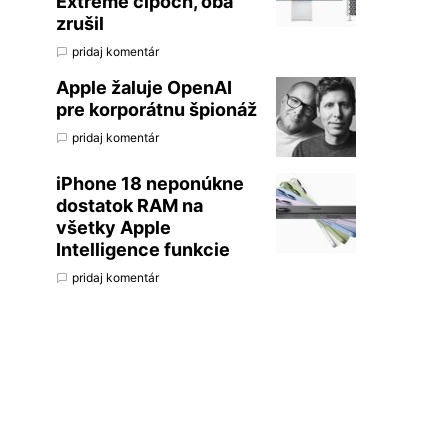
Extreme čipoch, oba
zrušil
pridaj komentár
Apple žaluje OpenAI
pre korporátnu špionáž
pridaj komentár
iPhone 18 neponúkne
dostatok RAM na
všetky Apple
Intelligence funkcie
pridaj komentár