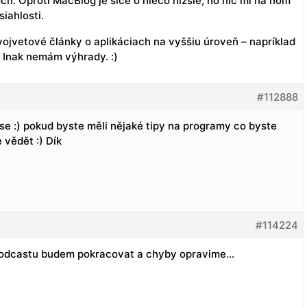
. Oproti MacBlog je síce o niečo nižšie, no nič mi na ňom
siahlosti.
ojvetové články o aplikáciach na vyššiu úroveň – napríklad
 Inak nemám výhrady. :)
#112888
e :) pokud byste měli nějaké tipy na programy co byste
 vědět :) Dík
#114224
 podcastu budem pokracovat a chyby opravime…