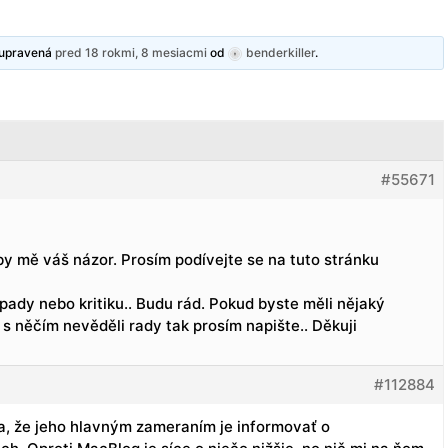
y upravená
pred 18 rokmi, 8 mesiacmi
od
benderkiller
.
#55671
 by mě váš názor. Prosím podívejte se na tuto stránku
pady nebo kritiku.. Budu rád. Pokud byste měli nějaký
 s něčím nevěděli rady tak prosím napište.. Děkuji
#112884
, že jeho hlavným zameraním je informovať o