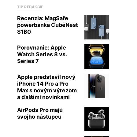
TIP REDAKCIE
Recenzia: MagSafe
powerbanka CubeNest
S1B0
Porovnanie: Apple
Watch Series 8 vs.
Series 7
Apple predstavil nový
iPhone 14 Pro a Pro
Max s novým výrezom
a ďalšími novinkami
AirPods Pro majú
svojho nástupcu