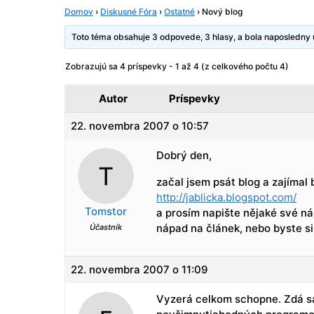
Domov
›
Diskusné Fóra
›
Ostatné
›
Nový blog
Toto téma obsahuje 3 odpovede, 3 hlasy, a bola naposledn
Zobrazujú sa 4 príspevky - 1 až 4 (z celkového počtu 4)
Autor
Príspevky
22. novembra 2007 o 10:57
Dobrý den,
začal jsem psát blog a zajímal
http://jablicka.blogspot.com/
Tomstor
a prosím napište nějaké své ná
nápad na článek, nebo byste si
Účastník
22. novembra 2007 o 11:09
Vyzerá celkom schopne. Zdá sa