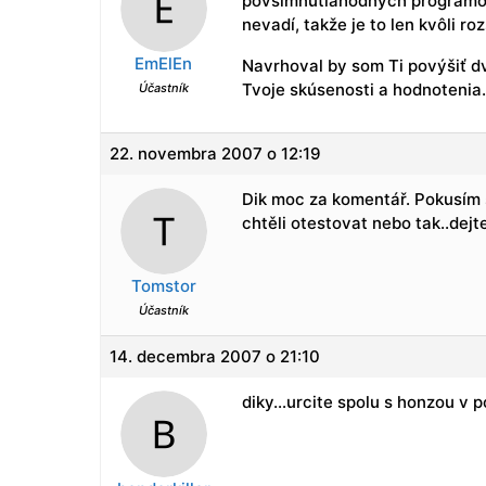
povšimnutiahodných programoch
nevadí, takže je to len kvôli roz
EmElEn
Navrhoval by som Ti povýšiť dv
Tvoje skúsenosti a hodnotenia.
Účastník
22. novembra 2007 o 12:19
Dik moc za komentář. Pokusím s
chtěli otestovat nebo tak..dejte
Tomstor
Účastník
14. decembra 2007 o 21:10
diky…urcite spolu s honzou v