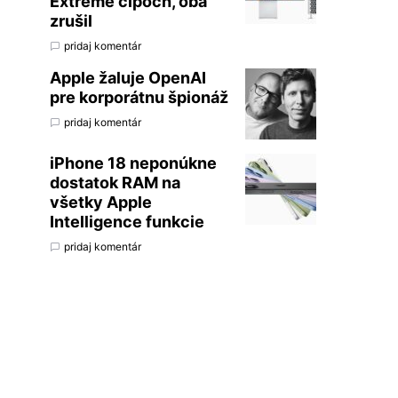
Extreme čipoch, oba
zrušil
pridaj komentár
Apple žaluje OpenAI
pre korporátnu špionáž
pridaj komentár
iPhone 18 neponúkne
dostatok RAM na
všetky Apple
Intelligence funkcie
pridaj komentár