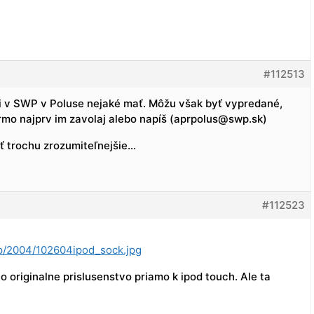
#112513
li v SWP v Poluse nejaké mať. Môžu však byť vypredané,
rmo najprv im zavolaj alebo napíš (aprpolus@swp.sk)
ať trochu zrozumiteľnejšie…
#112523
e/p/2004/102604ipod_sock.jpg
to originalne prislusenstvo priamo k ipod touch. Ale ta