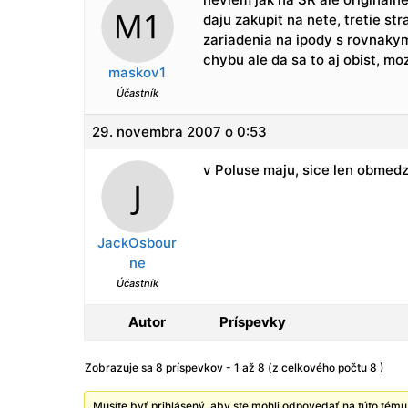
daju zakupit na nete, tretie st
zariadenia na ipody s rovnakym
chybu ale da sa to aj obist, m
maskov1
Účastník
29. novembra 2007 o 0:53
v Poluse maju, sice len obmedz
JackOsbour
ne
Účastník
Autor
Príspevky
Zobrazuje sa 8 príspevkov - 1 až 8 (z celkového počtu 8 )
Musíte byť prihlásený, aby ste mohli odpovedať na túto tému