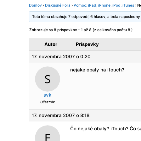
Domov
›
Diskusné Fóra
›
Pomoc: iPad, iPhone, iPod, iTunes
›
Ne
Toto téma obsahuje 7 odpovedí, 6 hlasov, a bola naposledn
Zobrazuje sa 8 príspevkov - 1 až 8 (z celkového počtu 8 )
Autor
Príspevky
17. novembra 2007 o 0:20
nejake obaly na itouch?
svk
Účastník
17. novembra 2007 o 8:18
Čo nejaké obaly? iTouch? Čo s