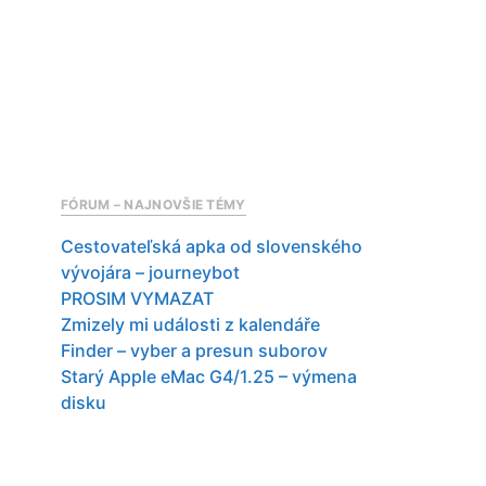
FÓRUM – NAJNOVŠIE TÉMY
Cestovateľská apka od slovenského
vývojára – journeybot
PROSIM VYMAZAT
Zmizely mi události z kalendáře
Finder – vyber a presun suborov
Starý Apple eMac G4/1.25 – výmena
disku