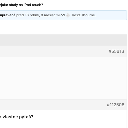
jake obaly na iPod touch?
y upravená
pred 18 rokmi, 8 mesiacmi
od
JackOsbourne
.
#55616
#112508
a vlastne pýtaš?