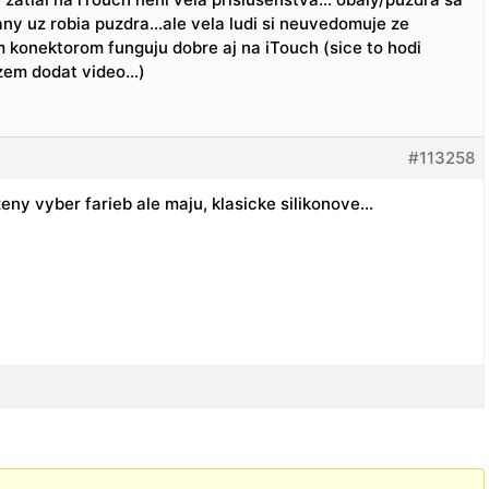
rany uz robia puzdra…ale vela ludi si neuvedomuje ze
 konektorom funguju dobre aj na iTouch (sice to hodi
ozem dodat video…)
#113258
eny vyber farieb ale maju, klasicke silikonove…
.