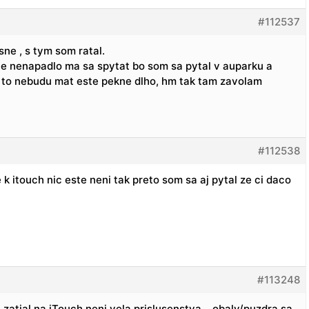
#112537
sne , s tym som ratal.
le nenapadlo ma sa spytat bo som sa pytal v auparku a
 to nebudu mat este pekne dlho, hm tak tam zavolam
#112538
k itouch nic este neni tak preto som sa aj pytal ze ci daco
#113248
e zatial na iTouch neni vela prislusenstva… obaly/puzdra sa