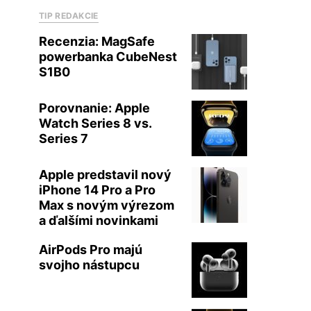
TIP REDAKCIE
Recenzia: MagSafe
powerbanka CubeNest
S1B0
Porovnanie: Apple
Watch Series 8 vs.
Series 7
Apple predstavil nový
iPhone 14 Pro a Pro
Max s novým výrezom
a ďalšími novinkami
AirPods Pro majú
svojho nástupcu