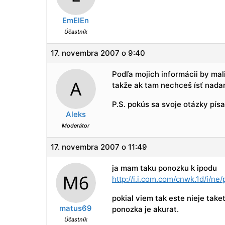
EmElEn
Účastník
17. novembra 2007 o 9:40
Podľa mojich informácii by ma
takže ak tam nechceš ísť nada
P.S. pokús sa svoje otázky pís
Aleks
Moderátor
17. novembra 2007 o 11:49
ja mam taku ponozku k ipodu
http://i.i.com.com/cnwk.1d/i/n
pokial viem tak este nieje take
matus69
ponozka je akurat.
Účastník