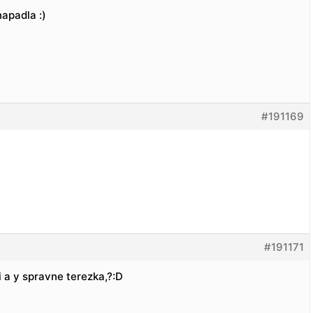
napadla :)
#191169
#191171
 i a y spravne terezka,?:D