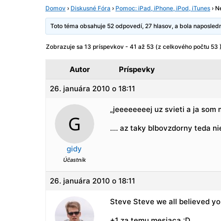
Domov
›
Diskusné Fóra
›
Pomoc: iPad, iPhone, iPod, iTunes
›
N
Toto téma obsahuje 52 odpovedí, 27 hlasov, a bola naposle
Zobrazuje sa 13 príspevkov - 41 až 53 (z celkového počtu 53 
Autor
Príspevky
26. januára 2010 o 18:11
„jeeeeeeeej uz svieti a ja som m
…. az taky blbovzdorny teda nie
gidy
Účastník
26. januára 2010 o 18:11
Steve Steve we all believed y
+1 za temu mesiaca :D