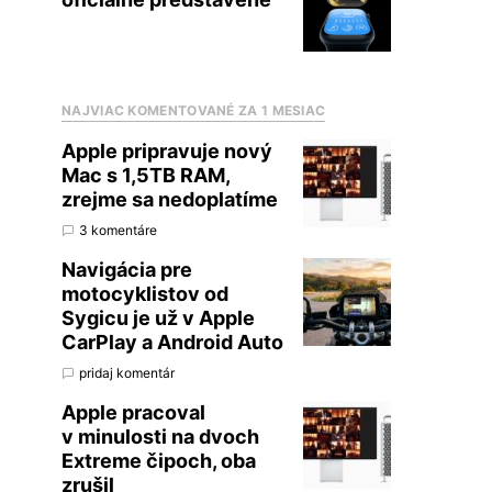
NAJVIAC KOMENTOVANÉ ZA 1 MESIAC
Apple pripravuje nový
Mac s 1,5TB RAM,
zrejme sa nedoplatíme
3 komentáre
Navigácia pre
motocyklistov od
Sygicu je už v Apple
CarPlay a Android Auto
pridaj komentár
Apple pracoval
v minulosti na dvoch
Extreme čipoch, oba
zrušil