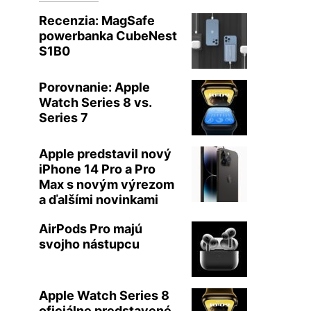
Recenzia: MagSafe
powerbanka CubeNest
S1B0
Porovnanie: Apple
Watch Series 8 vs.
Series 7
Apple predstavil nový
iPhone 14 Pro a Pro
Max s novým výrezom
a ďalšími novinkami
AirPods Pro majú
svojho nástupcu
Apple Watch Series 8
oficiálne predstavené