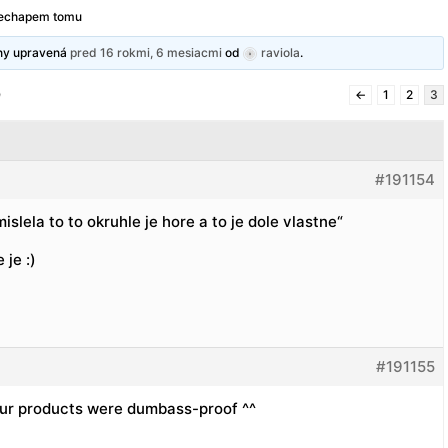
echapem tomu
dny upravená
pred 16 rokmi, 6 mesiacmi
od
raviola
.
)
←
1
2
3
#191154
islela to to okruhle je hore a to je dole vlastne“
 je :)
#191155
our products were dumbass-proof ^^