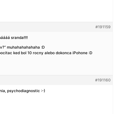
#191159
ááá sranda!!!!
kov?“ muhahahahahaha :D
pocitac ked bol 10 rocny alebo dokonca iPohone :D
#191160
nia, psychodiagnostic :-)