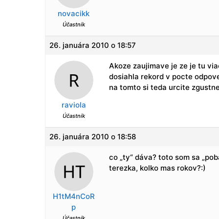
novacikk
Účastník
26. januára 2010 o 18:57
Akoze zaujimave je ze je tu vi
dosiahla rekord v pocte odpoved
na tomto si teda urcite zgustne
raviola
Účastník
26. januára 2010 o 18:58
co „ty“ dáva? toto som sa „poba
terezka, kolko mas rokov?:)
H1tM4nCoR
p
Účastník