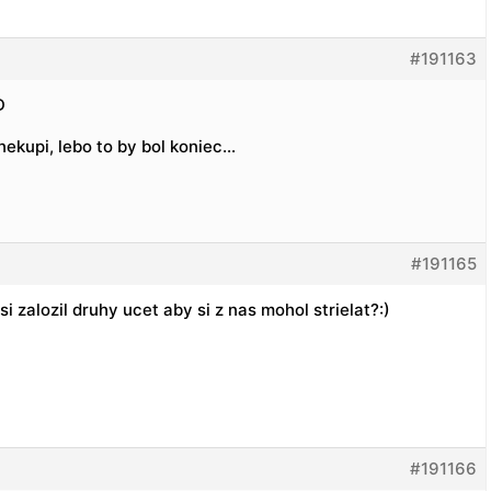
#191163
D
ekupi, lebo to by bol koniec…
#191165
 si zalozil druhy ucet aby si z nas mohol strielat?:)
#191166