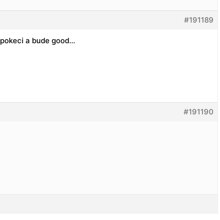
#191189
na pokeci a bude good…
#191190