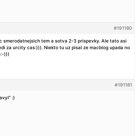
#191180
ac smerodatnejsich tem a sotva 2-3 prispevky. Ale tato asi
i za urcity cas:))). Niekto tu uz pisal ze macblog upada no
:-)))
#191181
vyl“ :)