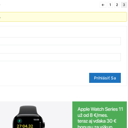
)
←
1
2
3
.
Prihlásiť Sa