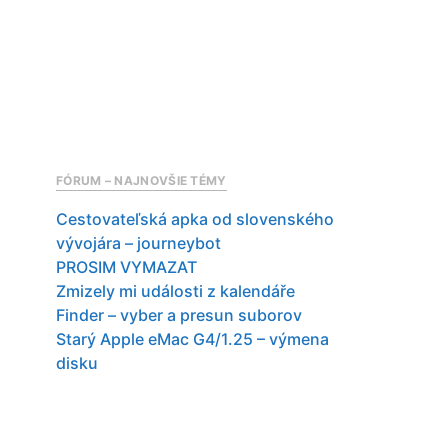
FÓRUM – NAJNOVŠIE TÉMY
Cestovateľská apka od slovenského
vývojára – journeybot
PROSIM VYMAZAT
Zmizely mi události z kalendáře
Finder – vyber a presun suborov
Starý Apple eMac G4/1.25 – výmena
disku