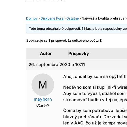
Domov
›
Diskusné Fóra
›
Ostatné
›
Najvyššia kvalita prehrava
Toto téma obsahuje 0 odpovedí, 1 hlas, a bola naposledny 
Zobrazuje sa 1 príspevok (z celkového počtu 1)
Autor
Príspevky
26. septembra 2020 o 10:11
Ahoj, chcel by som sa opýtať
Nedávno som si kupil hi-fi wir
Aby som to využil, stiahol som
mayborn
streamovať hudbu v tej najlepše
Účastník
Čomu by som potreboval lepšie 
hlavný prehrávač). Dozvedel s
len v AAC, čo už je komprimov