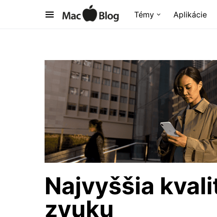
Témy
Aplikácie
Najvyššia kval
zvuku