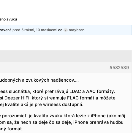
neho zvuku
upravená
pred 5 rokmi, 10 mesiacmi
od
mayborn
.
#582539
 hudobných a zvukových nadšencov….
eless sluchátka, ktoré prehrávajú LDAC a AAC formáty.
 si Deezer HiFi, ktorý streamuje FLAC formát a môžete
j kvalite aká je pre wireless dostupná.
porozumieť, je kvalita zvuku ktorá lezie z iPhone (ako môj
om sa, že nech sa deje čo sa deje, iPhone prehráva hudbu
aný formát.