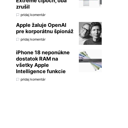
Extreme čipoch, oba
zrušil
pridaj komentár
Apple žaluje OpenAI
pre korporátnu špionáž
pridaj komentár
iPhone 18 neponúkne
dostatok RAM na
všetky Apple
Intelligence funkcie
pridaj komentár