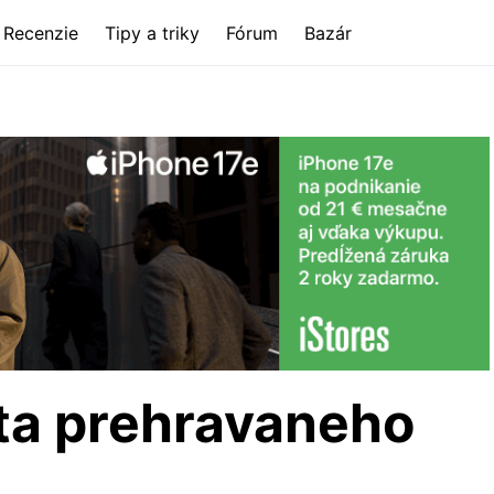
Recenzie
Tipy a triky
Fórum
Bazár
ita prehravaneho