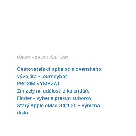
FÓRUM – NAJNOVŠIE TÉMY
Cestovateľská apka od slovenského
vývojára – journeybot
PROSIM VYMAZAT
Zmizely mi události z kalendáře
Finder – vyber a presun suborov
Starý Apple eMac G4/1.25 – výmena
disku