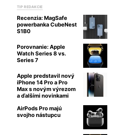
TIP REDAKCIE
Recenzia: MagSafe
powerbanka CubeNest
S1B0
Porovnanie: Apple
Watch Series 8 vs.
Series 7
Apple predstavil nový
iPhone 14 Pro a Pro
Max s novým výrezom
a ďalšími novinkami
AirPods Pro majú
svojho nástupcu