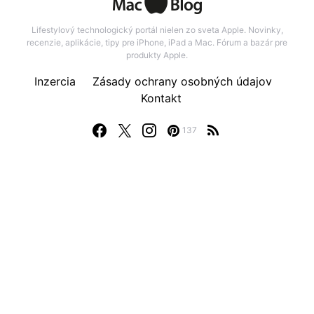
Lifestylový technologický portál nielen zo sveta Apple. Novinky,
recenzie, aplikácie, tipy pre iPhone, iPad a Mac. Fórum a bazár pre
produkty Apple.
Inzercia
Zásady ochrany osobných údajov
Kontakt
137