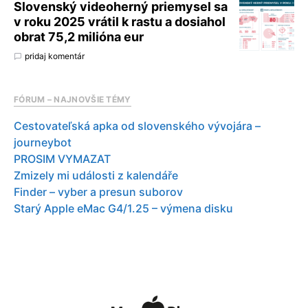
Slovenský videoherný priemysel sa
v roku 2025 vrátil k rastu a dosiahol
obrat 75,2 milióna eur
pridaj komentár
FÓRUM – NAJNOVŠIE TÉMY
Cestovateľská apka od slovenského vývojára –
journeybot
PROSIM VYMAZAT
Zmizely mi události z kalendáře
Finder – vyber a presun suborov
Starý Apple eMac G4/1.25 – výmena disku