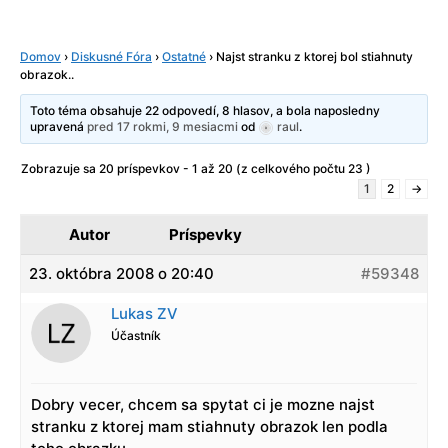
Domov
›
Diskusné Fóra
›
Ostatné
›
Najst stranku z ktorej bol stiahnuty
obrazok..
Toto téma obsahuje 22 odpovedí, 8 hlasov, a bola naposledny
upravená
pred 17 rokmi, 9 mesiacmi
od
raul
.
Zobrazuje sa 20 príspevkov - 1 až 20 (z celkového počtu 23 )
1
2
→
Autor
Príspevky
23. októbra 2008 o 20:40
#59348
Lukas ZV
Účastník
Dobry vecer, chcem sa spytat ci je mozne najst
stranku z ktorej mam stiahnuty obrazok len podla