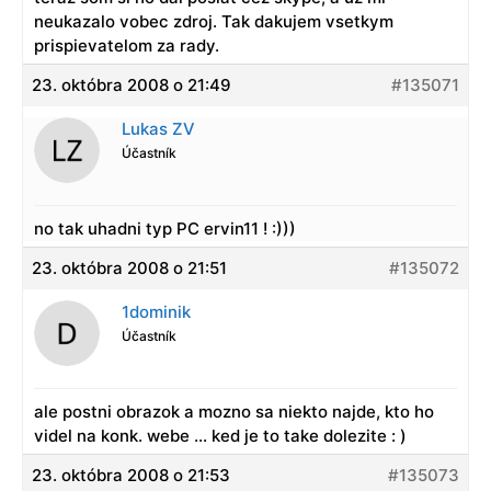
neukazalo vobec zdroj. Tak dakujem vsetkym
prispievatelom za rady.
23. októbra 2008 o 21:49
#135071
Lukas ZV
Účastník
no tak uhadni typ PC ervin11 ! :)))
23. októbra 2008 o 21:51
#135072
1dominik
Účastník
ale postni obrazok a mozno sa niekto najde, kto ho
videl na konk. webe … ked je to take dolezite : )
23. októbra 2008 o 21:53
#135073