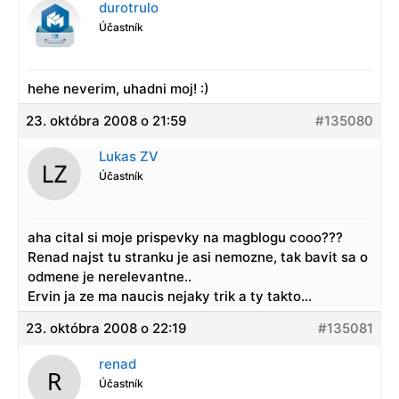
durotrulo
Účastník
hehe neverim, uhadni moj! :)
23. októbra 2008 o 21:59
#135080
Lukas ZV
Účastník
aha cital si moje prispevky na magblogu cooo???
Renad najst tu stranku je asi nemozne, tak bavit sa o
odmene je nerelevantne..
Ervin ja ze ma naucis nejaky trik a ty takto…
23. októbra 2008 o 22:19
#135081
renad
Účastník