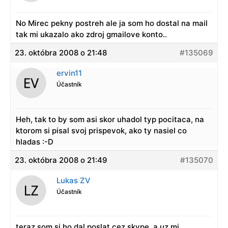
No Mirec pekny postreh ale ja som ho dostal na mail
tak mi ukazalo ako zdroj gmailove konto..
23. októbra 2008 o 21:48
#135069
ervin11
Účastník
Heh, tak to by som asi skor uhadol typ pocitaca, na
ktorom si pisal svoj prispevok, ako ty nasiel co
hladas :-D
23. októbra 2008 o 21:49
#135070
Lukas ZV
Účastník
teraz som si ho dal poslat cez skype, a uz mi