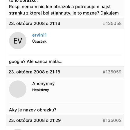
toho obrazku.
Resp. nemam nic len obrazok a potrebujem najst
stranku z ktorej bol stiahnuty, je to mozne? Dakujem
23. októbra 2008 o 21:16
#135058
ervin11
Účastník
google? Ale sanca mala…
23. októbra 2008 o 21:18
#135059
Anonymný
Neaktívny
Aky je nazov obrazku?
23. októbra 2008 o 21:29
#135062