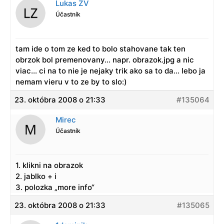
Lukas ZV
Účastník
tam ide o tom ze ked to bolo stahovane tak ten
obrzok bol premenovany… napr. obrazok.jpg a nic
viac… ci na to nie je nejaky trik ako sa to da… lebo ja
nemam vieru v to ze by to slo:)
23. októbra 2008 o 21:33
#135064
Mirec
Účastník
1. klikni na obrazok
2. jablko + i
3. polozka „more info“
23. októbra 2008 o 21:33
#135065