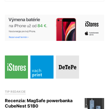
TIP REDAKCIE
Recenzia: MagSafe powerbanka
CubeNest S1B0