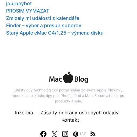
journeybot
PROSIM VYMAZAT
Zmizely mi události z kalendáře
Finder – vyber a presun suborov
Starý Apple eMac G4/1.25 – výmena disku
Lifestylový technologický portál nielen zo sveta Apple. Novinky,
recenzie, aplikácie, tipy pre iPhone, iPad a Mac. Fórum a bazár pre
produkty Apple.
Inzercia
Zásady ochrany osobných údajov
Kontakt
137