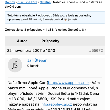
Domov
›
Diskusné Fóra
›
Ostatné
›
Nabídka iPhone + iPod + ostatní za
skvělé ceny
Toto téma obsahuje 7 odpovedí, 5 hlasov, a bola naposledny
upravená
pred 18 rokmi, 8 mesiacmi
od
jurosik
.
Zobrazuje sa 8 príspevkov - 1 až 8 (z celkového počtu 8 )
Autor
Príspevky
22. novembra 2007 o 13:13
#55672
Jan Štěpán
Účastník
Naše firma Apple Car (
http://www.apple-car.cz
) Vám
nabízí mmj. nové Apple iPhone 8GB odblokované, s
plným příslušenstvím. Dodací lhůta je 1-12dní. Cena
je 13.000,- Kč / 16500,- SK. Pokud máte zájem,
můžete napsat na
info@apple-car.cz
nebo volat na
číslo našeho prodejce +420 723 873 415. U nás