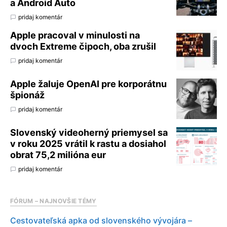
a Android Auto
pridaj komentár
Apple pracoval v minulosti na
dvoch Extreme čipoch, oba zrušil
pridaj komentár
Apple žaluje OpenAI pre korporátnu
špionáž
pridaj komentár
Slovenský videoherný priemysel sa
v roku 2025 vrátil k rastu a dosiahol
obrat 75,2 milióna eur
pridaj komentár
FÓRUM – NAJNOVŠIE TÉMY
Cestovateľská apka od slovenského vývojára –