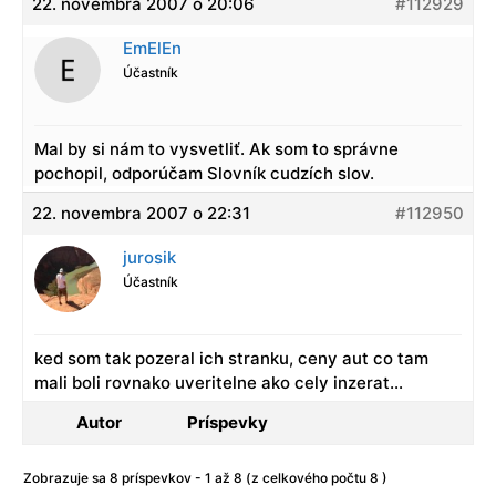
22. novembra 2007 o 20:06
#112929
EmElEn
Účastník
Mal by si nám to vysvetliť. Ak som to správne
pochopil, odporúčam Slovník cudzích slov.
22. novembra 2007 o 22:31
#112950
jurosik
Účastník
ked som tak pozeral ich stranku, ceny aut co tam
mali boli rovnako uveritelne ako cely inzerat…
Autor
Príspevky
Zobrazuje sa 8 príspevkov - 1 až 8 (z celkového počtu 8 )