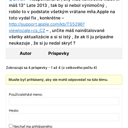
máš 13″ Late 2013 , tak by si nebol výnimočný ,
robilo to v podstate všetkým vrátane mňa.Apple na
toto vydal fix , konkrétne –
http://support.apple.com/kb/TS5296?
viewlocale=cs_CZ
– , určite máš nainštalované
všetky aktualizácie a si si istý , že ak ti ju prípadne
neukazuje , že si ju nedal skryť ?
Autor
Príspevky
Zobrazujú sa 4 príspevky - 1 až 4 (z celkového počtu 4)
Musíte byť prihlásený, aby ste mohli odpovedať na túto tému.
Používateľské meno:
Heslo:
Nechať ma prihláseného