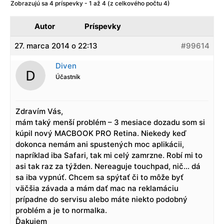
Zobrazujú sa 4 príspevky - 1 až 4 (z celkového počtu 4)
Autor
Príspevky
27. marca 2014 o 22:13
#99614
Diven
Účastník
Zdravím Vás,
mám taký menší problém – 3 mesiace dozadu som si
kúpil nový MACBOOK PRO Retina. Niekedy keď
dokonca nemám ani spustených moc aplikácii,
napríklad iba Safari, tak mi celý zamrzne. Robí mi to
asi tak raz za týžden. Nereaguje touchpad, nič… dá
sa iba vypnúť. Chcem sa spýtať či to môže byť
väčšia závada a mám dať mac na reklamáciu
prípadne do servisu alebo máte niekto podobný
problém a je to normalka.
Ďakujem