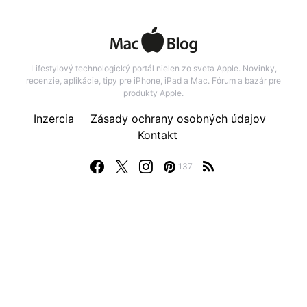
Lifestylový technologický portál nielen zo sveta Apple. Novinky,
recenzie, aplikácie, tipy pre iPhone, iPad a Mac. Fórum a bazár pre
produkty Apple.
Inzercia
Zásady ochrany osobných údajov
Kontakt
137