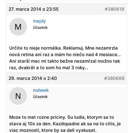
27. marca 2014 o 23:55
#380619
majdy
Účastník
Určite to nieje normálka. Reklamuj. Mne nezamrzla
nová retina ani raz a mám ho niečo nad 4 mesiace…
Ani starší mac mi takto bežne nezamŕzal možno tak
raz, dvakrát a to som ho mal 3 roky…
29. marca 2014 o 2:40
#380668
nubeek
Účastník
Moze to mat rozne priciny. Su ludia, ktorym sa to
stava aj 10x za den. Kazdopadne ak sa na to citis, je
viac moznosti, ktore by sa dali vyskusat.