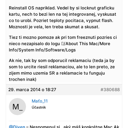
Reinstall OS napriklad. Vedel by si locknut graficku
kartu, nech to bezi len na tej integrovanej, vyskusat
co to urobi. Pozriet teploty pocitaca, vypnut flash.
Moznosti je vela, len treba skumat a skusat.
Tiez ti mozno pomoze ak pri tom freeznuti pozries ci
nieco nezapisalo do logu /About This Mac/More
Info/System Info/Software/Logs
Ak nie, tak by som odporucil reklamaciu (teda ja by
som to urcite riesil reklamaciou, ale to len preto, ze
zijem mimo uzemia SR a reklamacie tu funguju
trochen inak)
29. marca 2014 o 18:27
#380688
Maťo_11
Účastník
@Diven
– Nespomenul si , aký máš konkrétne Mac.Ak