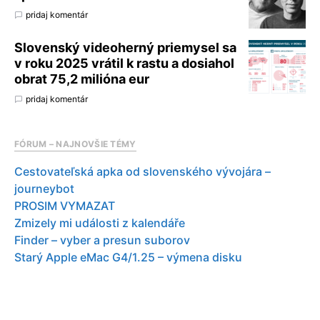
pridaj komentár
Slovenský videoherný priemysel sa
v roku 2025 vrátil k rastu a dosiahol
obrat 75,2 milióna eur
pridaj komentár
FÓRUM – NAJNOVŠIE TÉMY
Cestovateľská apka od slovenského vývojára –
journeybot
PROSIM VYMAZAT
Zmizely mi události z kalendáře
Finder – vyber a presun suborov
Starý Apple eMac G4/1.25 – výmena disku