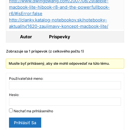
http://www.dwingdwang.com/2007/08/29/apple-
macbook-lite-hibook-r8-and-the-powerfullbook-
r6/#isError:false
http://clanky.katalog-notebookov.sk/notebooky-
aktuality/1620-zaujimavy-koncept-macbook-lite/
Autor
Príspevky
Zobrazuje sa 1 príspevok (z celkového počtu 1)
Musíte byť prihlásený, aby ste mohli odpovedať na túto tému.
Používateľské meno:
Heslo:
Nechať ma prihláseného
Prihlásiť Sa