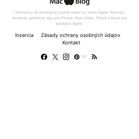
Lifestylový technologický portál nielen zo sveta Apple. Novinky,
recenzie, aplikácie, tipy pre iPhone, iPad a Mac. Fórum a bazár pre
produkty Apple.
Inzercia
Zásady ochrany osobných údajov
Kontakt
137