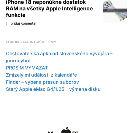
iPhone 18 neponúkne dostatok
RAM na všetky Apple Intelligence
funkcie
pridaj komentár
FÓRUM – NAJNOVŠIE TÉMY
Cestovateľská apka od slovenského vývojára –
journeybot
PROSIM VYMAZAT
Zmizely mi události z kalendáře
Finder – vyber a presun suborov
Starý Apple eMac G4/1.25 – výmena disku