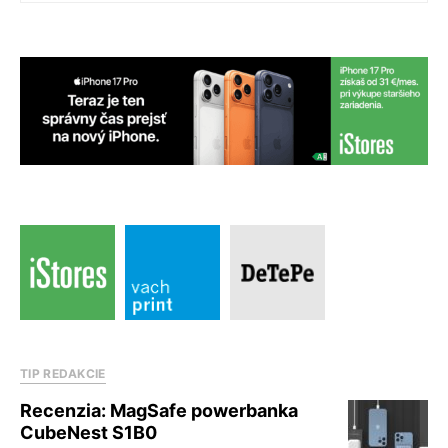
TIP REDAKCIE
Recenzia: MagSafe powerbanka
CubeNest S1B0