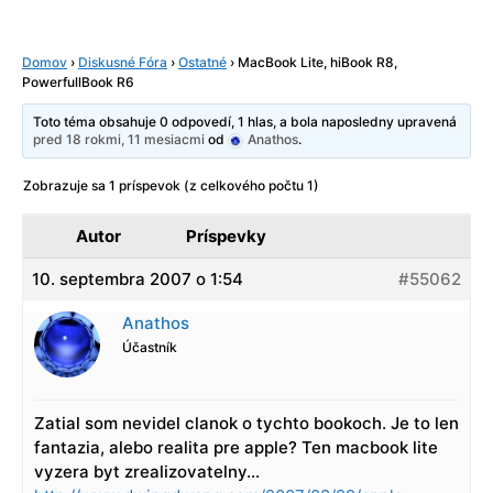
Domov
›
Diskusné Fóra
›
Ostatné
›
MacBook Lite, hiBook R8,
PowerfullBook R6
Toto téma obsahuje 0 odpovedí, 1 hlas, a bola naposledny upravená
pred 18 rokmi, 11 mesiacmi
od
Anathos
.
Zobrazuje sa 1 príspevok (z celkového počtu 1)
Autor
Príspevky
10. septembra 2007 o 1:54
#55062
Anathos
Účastník
Zatial som nevidel clanok o tychto bookoch. Je to len
fantazia, alebo realita pre apple? Ten macbook lite
vyzera byt zrealizovatelny…