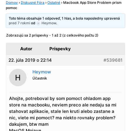
Domov
›
Diskusné Fóra
›
Ostatné
›
Macbook App Store Problem prism
pomoc
Toto téma obsahuje 1 odpoveď, 1 hlas, a bola naposledny upravená
pred 7 rokmi
od
Heymow
.
Zobrazujú sa 2 príspevky - 1 až 2 (z celkového počtu 2)
Autor
Príspevky
22. júla 2019 o 22:14
#539681
Heymow
Účastník
Ahojte, potreboval by som pomoct ohladom app
store na macbooku, neviem preco ale nedaju sa mi
stahovat aplikacie, stale len kruti alebo zastane a
nic, viete mi pomoct? ma niekto rovnaky problem?
dakujem, btw mam
MacOS Mojave