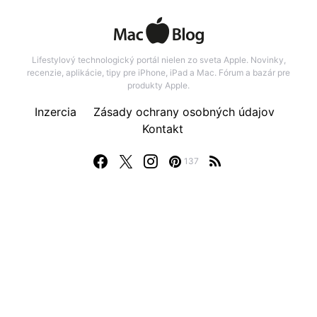
Lifestylový technologický portál nielen zo sveta Apple. Novinky,
recenzie, aplikácie, tipy pre iPhone, iPad a Mac. Fórum a bazár pre
produkty Apple.
Inzercia
Zásady ochrany osobných údajov
Kontakt
137