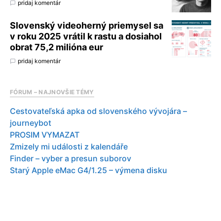
pridaj komentár
Slovenský videoherný priemysel sa
v roku 2025 vrátil k rastu a dosiahol
obrat 75,2 milióna eur
pridaj komentár
FÓRUM – NAJNOVŠIE TÉMY
Cestovateľská apka od slovenského vývojára –
journeybot
PROSIM VYMAZAT
Zmizely mi události z kalendáře
Finder – vyber a presun suborov
Starý Apple eMac G4/1.25 – výmena disku