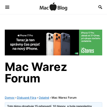
Mac Warez
Forum
Domov
›
Diskusné Fóra
›
Ostatné
›
Mac Warez Forum
Toto téma obsahuje 15 odpovedí, 10 hlasov, a bola naposledny