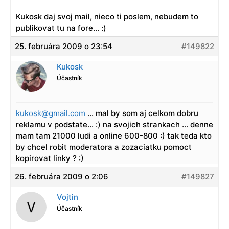
Kukosk daj svoj mail, nieco ti poslem, nebudem to
publikovat tu na fore… :)
25. februára 2009 o 23:54
#149822
Kukosk
Účastník
kukosk@gmail.com
… mal by som aj celkom dobru
reklamu v podstate… :) na svojich strankach … denne
mam tam 21000 ludi a online 600-800 :) tak teda kto
by chcel robit moderatora a zozaciatku pomoct
kopirovat linky ? :)
26. februára 2009 o 2:06
#149827
Vojtin
Účastník