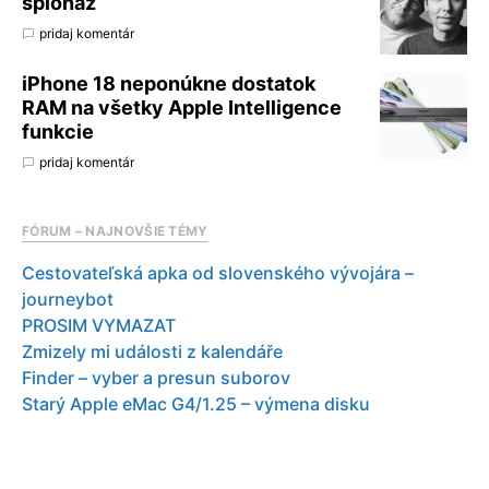
špionáž
pridaj komentár
iPhone 18 neponúkne dostatok
RAM na všetky Apple Intelligence
funkcie
pridaj komentár
FÓRUM – NAJNOVŠIE TÉMY
Cestovateľská apka od slovenského vývojára –
journeybot
PROSIM VYMAZAT
Zmizely mi události z kalendáře
Finder – vyber a presun suborov
Starý Apple eMac G4/1.25 – výmena disku