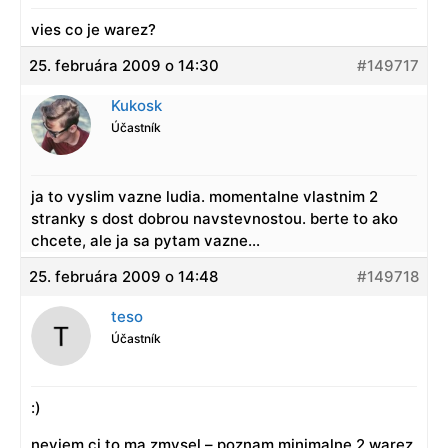
vies co je warez?
25. februára 2009 o 14:30
#149717
Kukosk
Účastník
ja to vyslim vazne ludia. momentalne vlastnim 2
stranky s dost dobrou navstevnostou. berte to ako
chcete, ale ja sa pytam vazne…
25. februára 2009 o 14:48
#149718
teso
Účastník
:)
neviem ci to ma zmysel – poznam minimalne 2 warez