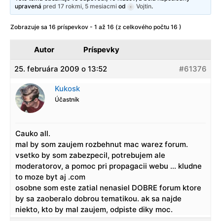
upravená
pred 17 rokmi, 5 mesiacmi
od
Vojtin
.
Zobrazuje sa 16 príspevkov - 1 až 16 (z celkového počtu 16 )
Autor
Príspevky
25. februára 2009 o 13:52
#61376
Kukosk
Účastník
Cauko all.
mal by som zaujem rozbehnut mac warez forum.
vsetko by som zabezpecil, potrebujem ale
moderatorov, a pomoc pri propagacii webu … kludne
to moze byt aj .com
osobne som este zatial nenasiel DOBRE forum ktore
by sa zaoberalo dobrou tematikou. ak sa najde
niekto, kto by mal zaujem, odpiste diky moc.