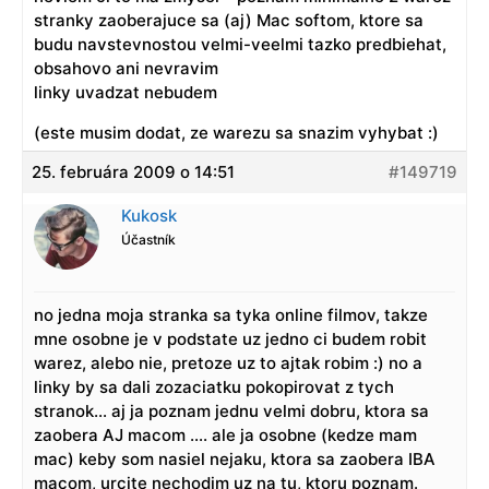
stranky zaoberajuce sa (aj) Mac softom, ktore sa
budu navstevnostou velmi-veelmi tazko predbiehat,
obsahovo ani nevravim
linky uvadzat nebudem
(este musim dodat, ze warezu sa snazim vyhybat :)
25. februára 2009 o 14:51
#149719
Kukosk
Účastník
no jedna moja stranka sa tyka online filmov, takze
mne osobne je v podstate uz jedno ci budem robit
warez, alebo nie, pretoze uz to ajtak robim :) no a
linky by sa dali zozaciatku pokopirovat z tych
stranok… aj ja poznam jednu velmi dobru, ktora sa
zaobera AJ macom …. ale ja osobne (kedze mam
mac) keby som nasiel nejaku, ktora sa zaobera IBA
macom, urcite nechodim uz na tu, ktoru poznam.