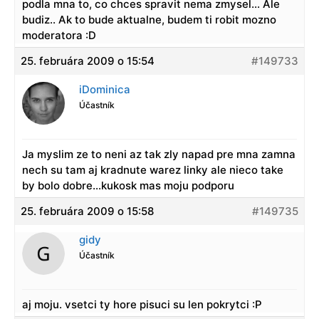
podla mna to, co chces spravit nema zmysel… Ale
budiz.. Ak to bude aktualne, budem ti robit mozno
moderatora :D
25. februára 2009 o 15:54
#149733
iDominica
Účastník
Ja myslim ze to neni az tak zly napad pre mna zamna
nech su tam aj kradnute warez linky ale nieco take
by bolo dobre…kukosk mas moju podporu
25. februára 2009 o 15:58
#149735
gidy
Účastník
aj moju. vsetci ty hore pisuci su len pokrytci :P