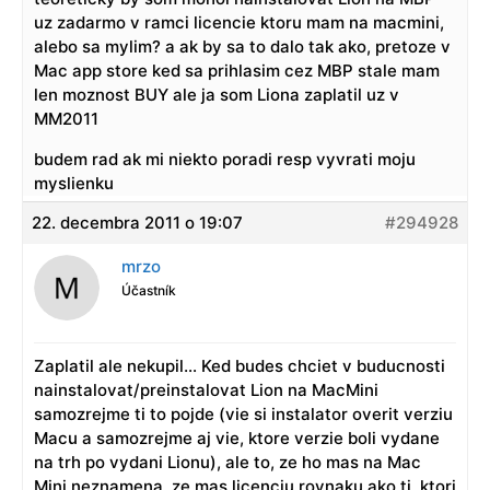
uz zadarmo v ramci licencie ktoru mam na macmini,
alebo sa mylim? a ak by sa to dalo tak ako, pretoze v
Mac app store ked sa prihlasim cez MBP stale mam
len moznost BUY ale ja som Liona zaplatil uz v
MM2011
budem rad ak mi niekto poradi resp vyvrati moju
myslienku
22. decembra 2011 o 19:07
#294928
mrzo
Účastník
Zaplatil ale nekupil… Ked budes chciet v buducnosti
nainstalovat/preinstalovat Lion na MacMini
samozrejme ti to pojde (vie si instalator overit verziu
Macu a samozrejme aj vie, ktore verzie boli vydane
na trh po vydani Lionu), ale to, ze ho mas na Mac
Mini neznamena, ze mas licenciu rovnaku ako ti, ktori