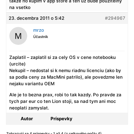
takze ho kupim v app store a ten uz bude pouzitelny
na vsetko
23. decembra 2011 o 5:42
#294967
mrzo
Účastník
Zaplatil – zaplatil si za cely OS v cene notebooku
(urcite)
Nekupil – nedostal si k nemu riadnu licenciu (ako by
sa podla ceny za MacMini patrilo), ale povedzme len
nejaku variantu OEM
Ale je to bezna prax, robi to tak kazdy. Po pravde za
tych par eur co ten Lion stoji, sa nad tym ani moc
neoplati zamyslat.
Autor
Príspevky
Zobrazujú sa 4 príspevky - 1 až 4 (z celkového počtu 4)