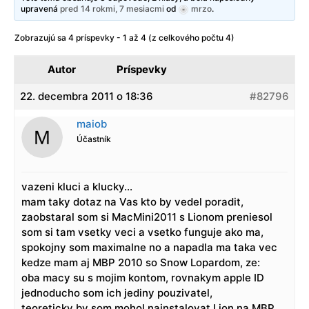
upravená
pred 14 rokmi, 7 mesiacmi
od
mrzo
.
Zobrazujú sa 4 príspevky - 1 až 4 (z celkového počtu 4)
Autor
Príspevky
22. decembra 2011 o 18:36
#82796
maiob
Účastník
vazeni kluci a klucky…
mam taky dotaz na Vas kto by vedel poradit,
zaobstaral som si MacMini2011 s Lionom preniesol
som si tam vsetky veci a vsetko funguje ako ma,
spokojny som maximalne no a napadla ma taka vec
kedze mam aj MBP 2010 so Snow Lopardom, ze:
oba macy su s mojim kontom, rovnakym apple ID
jednoducho som ich jediny pouzivatel,
teoreticky by som mohol nainstalovat Lion na MBP