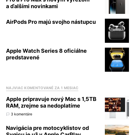
a ďalšími novinkami
AirPods Pro majú svojho nástupcu
Apple Watch Series 8 oficiálne
predstavené
NAJVIAC KOMENTOVANÉ ZA 1 MESIAC
Apple pripravuje nový Mac s 1,5TB
RAM, zrejme sa nedoplatíme
3 komentáre
Navigácia pre motocyklistov od
Sygicu je už v Apple CarPlay