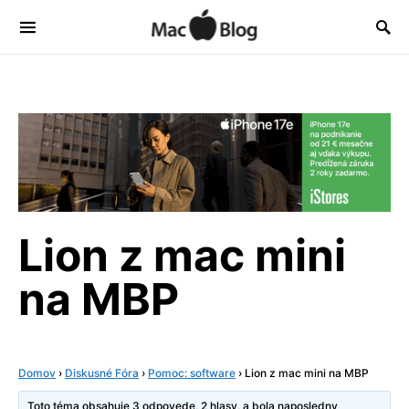
Lion z mac mini
na MBP
Domov
›
Diskusné Fóra
›
Pomoc: software
›
Lion z mac mini na MBP
Toto téma obsahuje 3 odpovede, 2 hlasy, a bola naposledny