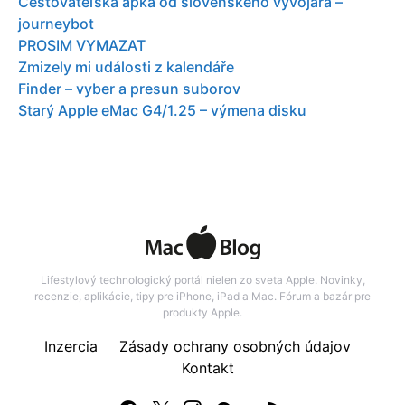
Cestovateľská apka od slovenského vývojára –
journeybot
PROSIM VYMAZAT
Zmizely mi události z kalendáře
Finder – vyber a presun suborov
Starý Apple eMac G4/1.25 – výmena disku
Lifestylový technologický portál nielen zo sveta Apple. Novinky,
recenzie, aplikácie, tipy pre iPhone, iPad a Mac. Fórum a bazár pre
produkty Apple.
Inzercia
Zásady ochrany osobných údajov
Kontakt