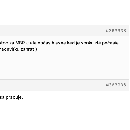
#363933
top za MBP :) ale občas hlavne keď je vonku zlé počasie
nachvíľku zahrať:)
#363936
sa pracuje.