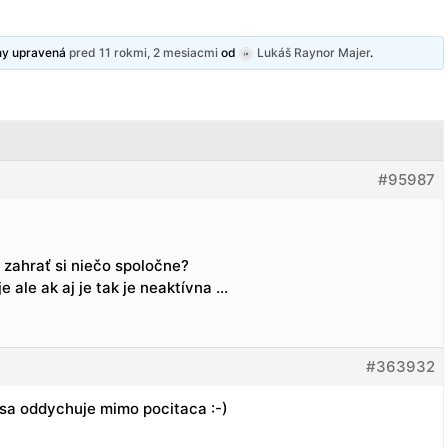
dny upravená
pred 11 rokmi, 2 mesiacmi
od
Lukáš Raynor Majer
.
#95987
 zahrať si niečo spoločne?
e ale ak aj je tak je neaktívna …
#363932
 sa oddychuje mimo pocitaca :-)