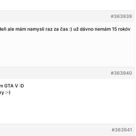
#363939
 deň ale mám namysli raz za čas :) už dávno nemám 15 rokóv
#363940
im GTA V :D
y :-)
#363941