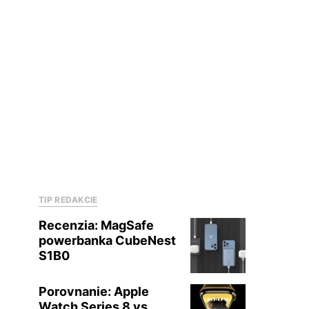
TIP REDAKCIE
Recenzia: MagSafe
powerbanka CubeNest
S1B0
Porovnanie: Apple
Watch Series 8 vs.