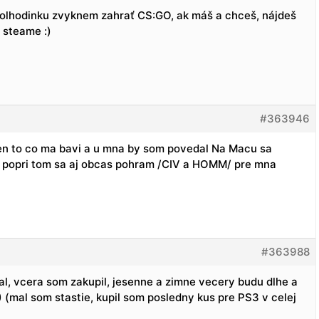
 polhodinku zvyknem zahrať CS:GO, ak máš a chceš, nájdeš
steame :)
#363946
en to co ma bavi a u mna by som povedal Na Macu sa
 a popri tom sa aj obcas pohram /CIV a HOMM/ pre mna
#363988
val, vcera som zakupil, jesenne a zimne vecery budu dlhe a
) (mal som stastie, kupil som posledny kus pre PS3 v celej