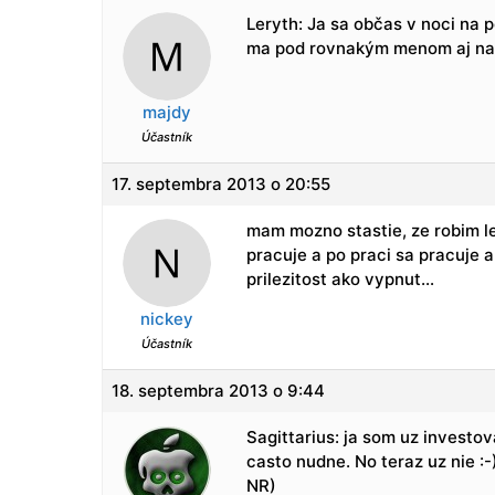
Leryth: Ja sa občas v noci na
ma pod rovnakým menom aj na 
majdy
Účastník
17. septembra 2013 o 20:55
mam mozno stastie, ze robim l
pracuje a po praci sa pracuje
prilezitost ako vypnut…
nickey
Účastník
18. septembra 2013 o 9:44
Sagittarius: ja som uz investo
casto nudne. No teraz uz nie :-
NR)