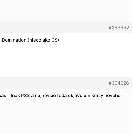
#363992
Domination (nieco ako CS)
#364026
cas… Inak PS3 a najnovsie teda objavujem krasy noveho