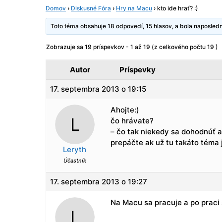
Domov
›
Diskusné Fóra
›
Hry na Macu
›
kto ide hrať? :)
Toto téma obsahuje 18 odpovedí, 15 hlasov, a bola naposle
Zobrazuje sa 19 príspevkov - 1 až 19 (z celkového počtu 19 )
Autor
Príspevky
17. septembra 2013 o 19:15
Ahojte:)
čo hrávate?
– čo tak niekedy sa dohodnúť a
prepáčte ak už tu takáto téma j
Leryth
Účastník
17. septembra 2013 o 19:27
Na Macu sa pracuje a po praci