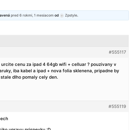
pravená
pred 6 rokmi, 1 mesiacom
od
Zpstyle
.
#555117
 urcite cenu za ipad 4 64gb wifi + celluar ? pouzivany v
ruky, iba kabel a ipad + nova folia sklenena, pripadne by
 stale dlho pomaly cely den.
#555119
tech
aciko upravu prispevku :D