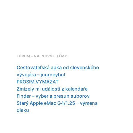
FÓRUM – NAJNOVŠIE TÉMY
Cestovateľská apka od slovenského
vývojára – journeybot
PROSIM VYMAZAT
Zmizely mi události z kalendáře
Finder – vyber a presun suborov
Starý Apple eMac G4/1.25 – výmena
disku