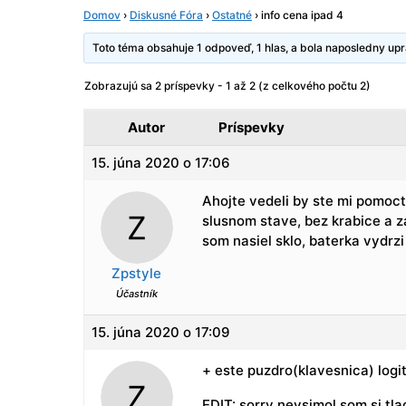
Domov
›
Diskusné Fóra
›
Ostatné
›
info cena ipad 4
Toto téma obsahuje 1 odpoveď, 1 hlas, a bola naposledny u
Zobrazujú sa 2 príspevky - 1 až 2 (z celkového počtu 2)
Autor
Príspevky
15. júna 2020 o 17:06
Ahojte vedeli by ste mi pomoct
slusnom stave, bez krabice a za
som nasiel sklo, baterka vydrzi
Zpstyle
Účastník
15. júna 2020 o 17:09
+ este puzdro(klavesnica) logi
EDIT: sorry nevsimol som si tl