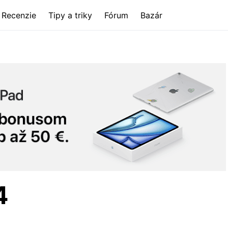
Recenzie
Tipy a triky
Fórum
Bazár
4