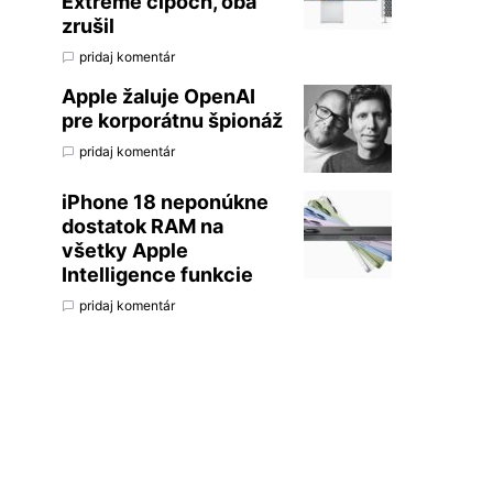
Extreme čipoch, oba
zrušil
pridaj komentár
Apple žaluje OpenAI
pre korporátnu špionáž
pridaj komentár
iPhone 18 neponúkne
dostatok RAM na
všetky Apple
Intelligence funkcie
pridaj komentár