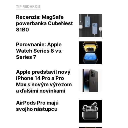
TIP REDAKCIE
Recenzia: MagSafe
powerbanka CubeNest
S1B0
Porovnanie: Apple
Watch Series 8 vs.
Series 7
Apple predstavil nový
iPhone 14 Pro a Pro
Max s novým výrezom
a ďalšími novinkami
AirPods Pro majú
svojho nástupcu