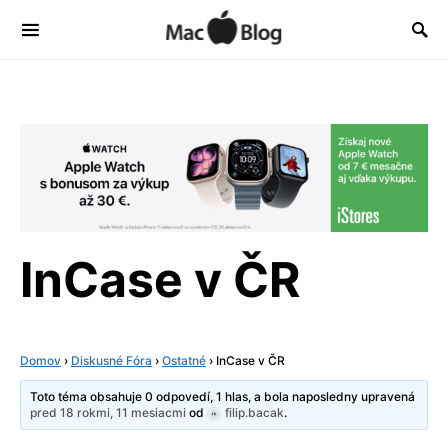
InCase v ČR
Domov
›
Diskusné Fóra
›
Ostatné
›
InCase v ČR
Toto téma obsahuje 0 odpovedí, 1 hlas, a bola naposledny upravená
pred 18 rokmi, 11 mesiacmi
od
filip.bacak
.