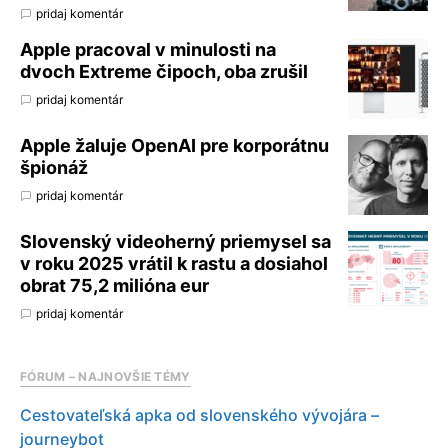
pridaj komentár
Apple pracoval v minulosti na
dvoch Extreme čipoch, oba zrušil
pridaj komentár
Apple žaluje OpenAI pre korporátnu
špionáž
pridaj komentár
Slovenský videoherný priemysel sa
v roku 2025 vrátil k rastu a dosiahol
obrat 75,2 milióna eur
pridaj komentár
FÓRUM – NAJNOVŠIE TÉMY
Cestovateľská apka od slovenského vývojára –
journeybot