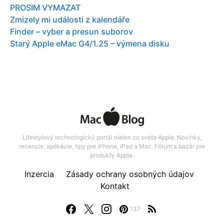
PROSIM VYMAZAT
Zmizely mi události z kalendáře
Finder – vyber a presun suborov
Starý Apple eMac G4/1.25 – výmena disku
Lifestylový technologický portál nielen zo sveta Apple. Novinky,
recenzie, aplikácie, tipy pre iPhone, iPad a Mac. Fórum a bazár pre
produkty Apple.
Inzercia
Zásady ochrany osobných údajov
Kontakt
137