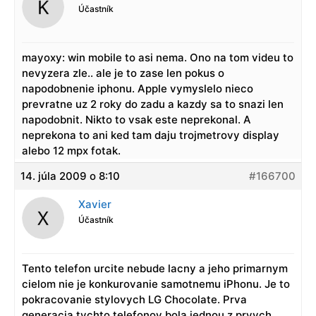
Účastník
mayoxy: win mobile to asi nema. Ono na tom videu to
nevyzera zle.. ale je to zase len pokus o
napodobnenie iphonu. Apple vymyslelo nieco
prevratne uz 2 roky do zadu a kazdy sa to snazi len
napodobnit. Nikto to vsak este neprekonal. A
neprekona to ani ked tam daju trojmetrovy display
alebo 12 mpx fotak.
14. júla 2009 o 8:10
#166700
Xavier
Účastník
Tento telefon urcite nebude lacny a jeho primarnym
cielom nie je konkurovanie samotnemu iPhonu. Je to
pokracovanie stylovych LG Chocolate. Prva
generacia tychto telefonov bola jednou z prvych,