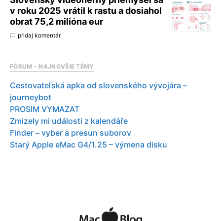
v roku 2025 vrátil k rastu a dosiahol
obrat 75,2 milióna eur
pridaj komentár
FÓRUM – NAJNOVŠIE TÉMY
Cestovateľská apka od slovenského vývojára –
journeybot
PROSIM VYMAZAT
Zmizely mi události z kalendáře
Finder – vyber a presun suborov
Starý Apple eMac G4/1.25 – výmena disku