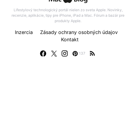
Lifestylový technologický portál nielen zo sveta Apple. Novinky,
recenzie, aplikácie, tipy pre iPhone, iPad a Mac. Fórum a bazár pre
produkty Apple.
Inzercia
Zásady ochrany osobných údajov
Kontakt
137