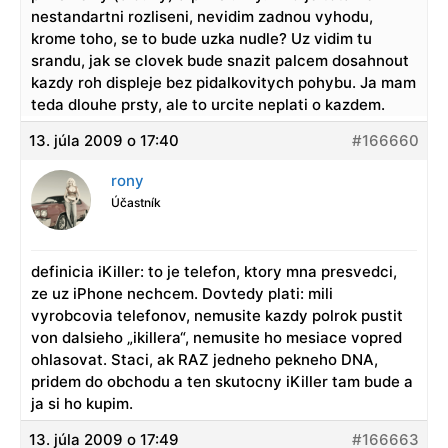
nestandartni rozliseni, nevidim zadnou vyhodu,
krome toho, se to bude uzka nudle? Uz vidim tu
srandu, jak se clovek bude snazit palcem dosahnout
kazdy roh displeje bez pidalkovitych pohybu. Ja mam
teda dlouhe prsty, ale to urcite neplati o kazdem.
13. júla 2009 o 17:40
#166660
rony
Účastník
definicia iKiller: to je telefon, ktory mna presvedci,
ze uz iPhone nechcem. Dovtedy plati: mili
vyrobcovia telefonov, nemusite kazdy polrok pustit
von dalsieho „ikillera“, nemusite ho mesiace vopred
ohlasovat. Staci, ak RAZ jedneho pekneho DNA,
pridem do obchodu a ten skutocny iKiller tam bude a
ja si ho kupim.
13. júla 2009 o 17:49
#166663