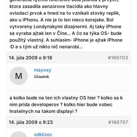
ktora zasadila senzorove tlacidla ako hlavny
ovladaci prvok a hned na to vznikali stovky replik,
ako u iPhonu. A nie je to len nieco korejske. Bol
vytvoreny Londynskymi dizajnermi. Aj taky iPhone
sa vyraba ajtak len v Číne… A čo sa týka OS- bude
použitý vlastný. A suhlasim- iPhone je ajtak iPhone
:D a s tým už nikto nič nenarobí…
14. júla 2009 o 9:18
#166703
mayoxy
Účastník
a kolko bude na ten ich vlastny OS hier ? kolko sa k
nim prida developerov ? kolko hier bude vobec
hratelnych na takom displayi ?
14. júla 2009 o 9:23
#166707
odklizec