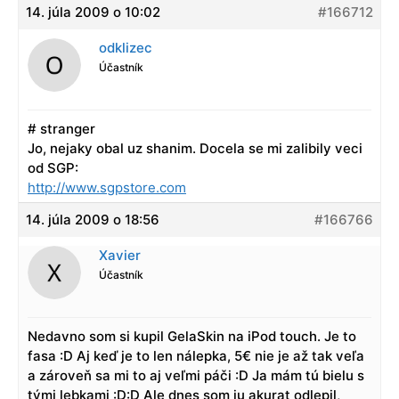
14. júla 2009 o 10:02
#166712
odklizec
Účastník
# stranger
Jo, nejaky obal uz shanim. Docela se mi zalibily veci
od SGP:
http://www.sgpstore.com
14. júla 2009 o 18:56
#166766
Xavier
Účastník
Nedavno som si kupil GelaSkin na iPod touch. Je to
fasa :D Aj keď je to len nálepka, 5€ nie je až tak veľa
a zároveň sa mi to aj veľmi páči :D Ja mám tú bielu s
tými lebkami :D:D Ale dnes som ju akurat odlepil,