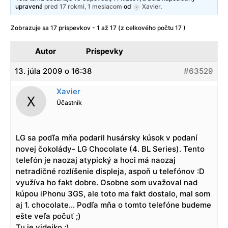
upravená
pred 17 rokmi, 1 mesiacom
od
Xavier
.
Zobrazuje sa 17 príspevkov - 1 až 17 (z celkového počtu 17 )
Autor
Príspevky
13. júla 2009 o 16:38
#63529
Xavier
Účastník
LG sa poďľa mňa podaril husársky kúsok v podaní
novej čokolády- LG Chocolate (4. BL Series). Tento
telefón je naozaj atypický a hoci má naozaj
netradičné rozlíšenie displeja, aspoň u telefónov :D
využíva ho fakt dobre. Osobne som uvažoval nad
kúpou iPhonu 3GS, ale toto ma fakt dostalo, mal som
aj 1. chocolate… Podľa mňa o tomto telefóne budeme
ešte veľa počuť ;)
Tu je videjko ;)