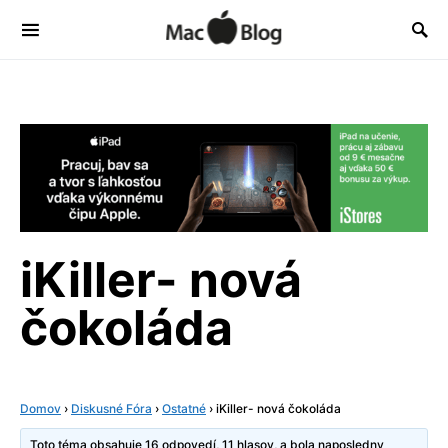
iKiller- nová
čokoláda
Domov
›
Diskusné Fóra
›
Ostatné
›
iKiller- nová čokoláda
Toto téma obsahuje 16 odpovedí, 11 hlasov, a bola naposledny