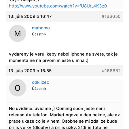
http://www.youtube.com/watch?v=fU8Ur_4K3z0
13. júla 2009 o 16:47
#166650
mahomo
Účastník
vydareny je veru, keby nebol iphone na svete, tak je
momentalne na prvom mieste u mna :)
13. júla 2009 o 16:55
#166652
odklizec
Účastník
No uvidime..uvidime ;) Coming soon jeste neni
releasnuty telefon. Marketingove videa pekne, ale az
praxe ukaze co je v nem. Osobne se mi zda, ze bude
prilis velky (dlouhy) a prilis uzky. 21:9 je totalne