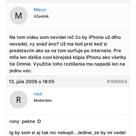
Maco
Účastník
Na tom videu som nevidel nič čo by iPhone už dlho
nevedel, vy snáď áno? Už ma bolí prst keď si
predstavím ako sa na tom surfuje po internete. Pre
mňa len ďalšia cool kórejská kópia iPhonu ako všetky
tie Omnie. Využitie toho rozlíšenia ma napadá len na
jednu vec.
13. júla 2009 o 18:05
#166664
raul
Moderátor
rony: pekne :D
lg by som si aj tak nic nekupil.. Jedine, ze by mi vedel