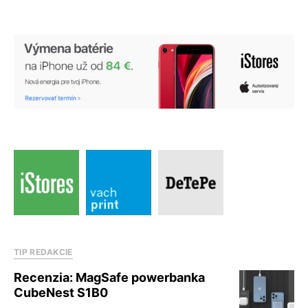
TIP REDAKCIE
Recenzia: MagSafe powerbanka
CubeNest S1B0