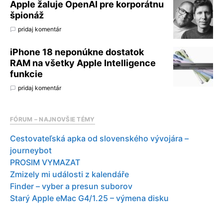
Apple žaluje OpenAI pre korporátnu
špionáž
pridaj komentár
iPhone 18 neponúkne dostatok
RAM na všetky Apple Intelligence
funkcie
pridaj komentár
FÓRUM – NAJNOVŠIE TÉMY
Cestovateľská apka od slovenského vývojára –
journeybot
PROSIM VYMAZAT
Zmizely mi události z kalendáře
Finder – vyber a presun suborov
Starý Apple eMac G4/1.25 – výmena disku