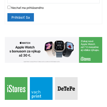
Nechať ma prihláseného
Prihlásiť Sa