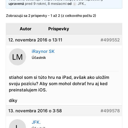
upravená
pred 9 rokmi, 8 mesiacmi
od
JFK.
.
Zobrazujú sa 2 príspevky - 1 až 2 (z celkového počtu 2)
Autor
Príspevky
12. novembra 2016 o 13:11
#499552
iRaynor SK
Účastník
stiahol som si túto hru na iPad, avšak ako uložím
svoju pozíciu? Aby som mohol dohrať hru aj ked
preinstalujem iOS.
díky
13. novembra 2016 o 3:58
#499578
JFK.