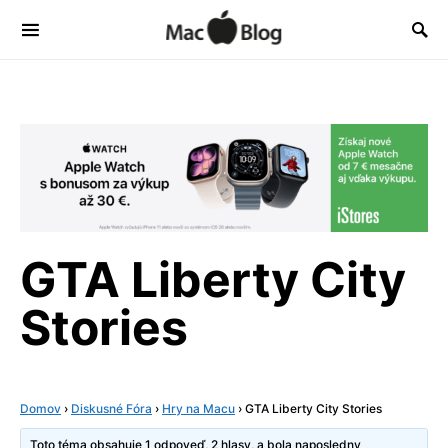
GTA Liberty City
Stories
Domov
›
Diskusné Fóra
›
Hry na Macu
›
GTA Liberty City Stories
Toto téma obsahuje 1 odpoveď, 2 hlasy, a bola naposledny