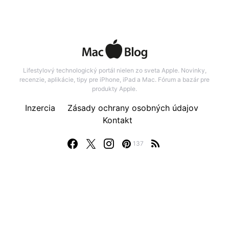
Lifestylový technologický portál nielen zo sveta Apple. Novinky,
recenzie, aplikácie, tipy pre iPhone, iPad a Mac. Fórum a bazár pre
produkty Apple.
Inzercia
Zásady ochrany osobných údajov
Kontakt
137