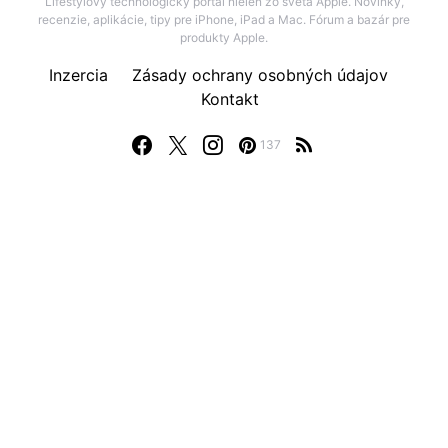
Lifestylový technologický portál nielen zo sveta Apple. Novinky,
recenzie, aplikácie, tipy pre iPhone, iPad a Mac. Fórum a bazár pre
produkty Apple.
Inzercia
Zásady ochrany osobných údajov
Kontakt
137