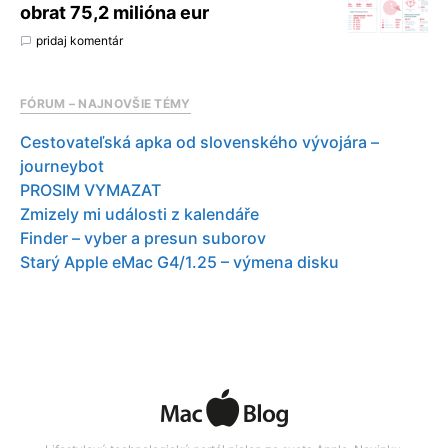
obrat 75,2 milióna eur
pridaj komentár
FÓRUM – NAJNOVŠIE TÉMY
Cestovateľská apka od slovenského vývojára –
journeybot
PROSIM VYMAZAT
Zmizely mi události z kalendáře
Finder – vyber a presun suborov
Starý Apple eMac G4/1.25 – výmena disku