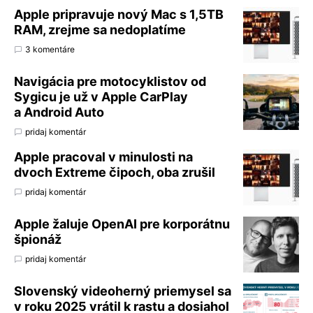
Apple pripravuje nový Mac s 1,5TB
RAM, zrejme sa nedoplatíme
3 komentáre
Navigácia pre motocyklistov od
Sygicu je už v Apple CarPlay
a Android Auto
pridaj komentár
Apple pracoval v minulosti na
dvoch Extreme čipoch, oba zrušil
pridaj komentár
Apple žaluje OpenAI pre korporátnu
špionáž
pridaj komentár
Slovenský videoherný priemysel sa
v roku 2025 vrátil k rastu a dosiahol