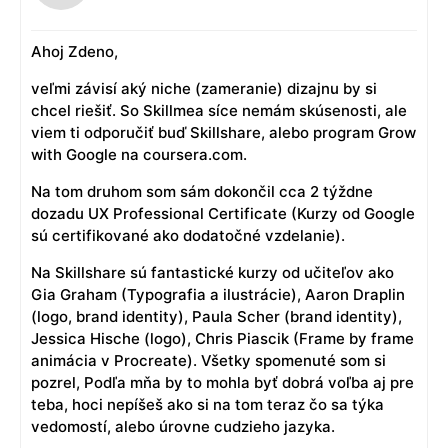
Ahoj Zdeno,
veľmi závisí aký niche (zameranie) dizajnu by si
chcel riešiť. So Skillmea síce nemám skúsenosti, ale
viem ti odporučiť buď Skillshare, alebo program Grow
with Google na coursera.com.
Na tom druhom som sám dokončil cca 2 týždne
dozadu UX Professional Certificate (Kurzy od Google
sú certifikované ako dodatočné vzdelanie).
Na Skillshare sú fantastické kurzy od učiteľov ako
Gia Graham (Typografia a ilustrácie), Aaron Draplin
(logo, brand identity), Paula Scher (brand identity),
Jessica Hische (logo), Chris Piascik (Frame by frame
animácia v Procreate). Všetky spomenuté som si
pozrel, Podľa mňa by to mohla byť dobrá voľba aj pre
teba, hoci nepíšeš ako si na tom teraz čo sa týka
vedomostí, alebo úrovne cudzieho jazyka.