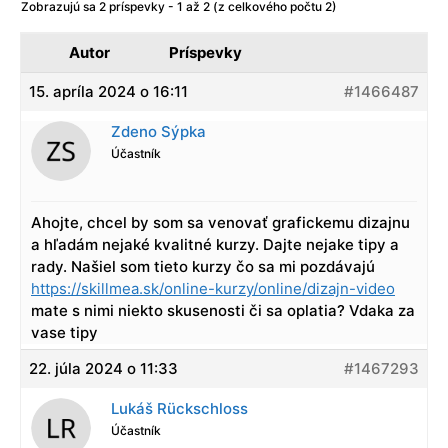
Zobrazujú sa 2 príspevky - 1 až 2 (z celkového počtu 2)
Autor
Príspevky
15. apríla 2024 o 16:11
#1466487
Zdeno Sýpka
Účastník
Ahojte, chcel by som sa venovať grafickemu dizajnu
a hľadám nejaké kvalitné kurzy. Dajte nejake tipy a
rady. Našiel som tieto kurzy čo sa mi pozdávajú
https://skillmea.sk/online-kurzy/online/dizajn-video
mate s nimi niekto skusenosti či sa oplatia? Vdaka za
vase tipy
22. júla 2024 o 11:33
#1467293
Lukáš Rückschloss
Účastník