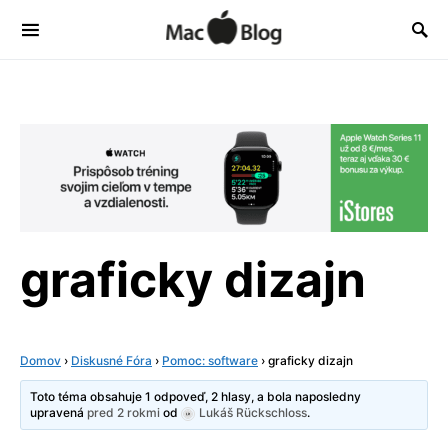
graficky dizajn
Domov
›
Diskusné Fóra
›
Pomoc: software
›
graficky dizajn
Toto téma obsahuje 1 odpoveď, 2 hlasy, a bola naposledny
upravená
pred 2 rokmi
od
Lukáš Rückschloss
.