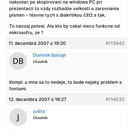
nakoniec po skopirovani na windows PC pri
prezentacii to vzdy rozhadze velkosti a zarovnania
pismen – hlavne tych s diakritikou čšťž a tak.
To naozaj potesi. Ale kto by cakal nieco funkcne od
mikrosofru, ze ?
11. decembra 2007 o 19:20
#113942
Dominik Balogh
Účastník
Kompi: u mna sa to nedeje, to bude nejaky problem s
fontami.
12. decembra 2007 o 19:27
#114032
judita
Účastník