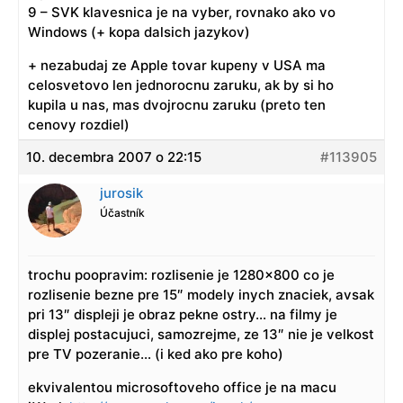
9 – SVK klavesnica je na vyber, rovnako ako vo
Windows (+ kopa dalsich jazykov)
+ nezabudaj ze Apple tovar kupeny v USA ma
celosvetovo len jednorocnu zaruku, ak by si ho
kupila u nas, mas dvojrocnu zaruku (preto ten
cenovy rozdiel)
10. decembra 2007 o 22:15
#113905
jurosik
Účastník
trochu poopravim: rozlisenie je 1280×800 co je
rozlisenie bezne pre 15″ modely inych znaciek, avsak
pri 13″ displeji je obraz pekne ostry… na filmy je
displej postacujuci, samozrejme, ze 13″ nie je velkost
pre TV pozeranie… (i ked ako pre koho)
ekvivalentou microsoftoveho office je na macu