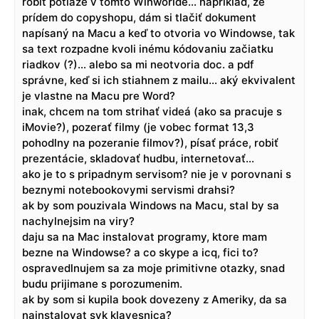
robiť potiaže v tomto Winworlde… napríklad, že
prídem do copyshopu, dám si tlačiť dokument
napísaný na Macu a keď to otvoria vo Windowse, tak
sa text rozpadne kvoli inému kódovaniu začiatku
riadkov (?)… alebo sa mi neotvoria doc. a pdf
správne, keď si ich stiahnem z mailu… aký ekvivalent
je vlastne na Macu pre Word?
inak, chcem na tom strihať videá (ako sa pracuje s
iMovie?), pozerať filmy (je vobec format 13,3
pohodlny na pozeranie filmov?), písať práce, robiť
prezentácie, skladovať hudbu, internetovať…
ako je to s pripadnym servisom? nie je v porovnani s
beznymi notebookovymi servismi drahsi?
ak by som pouzivala Windows na Macu, stal by sa
nachylnejsim na viry?
daju sa na Mac instalovat programy, ktore mam
bezne na Windowse? a co skype a icq, fici to?
ospravedlnujem sa za moje primitivne otazky, snad
budu prijimane s porozumenim.
ak by som si kupila book dovezeny z Ameriky, da sa
nainstalovat svk klavesnica?