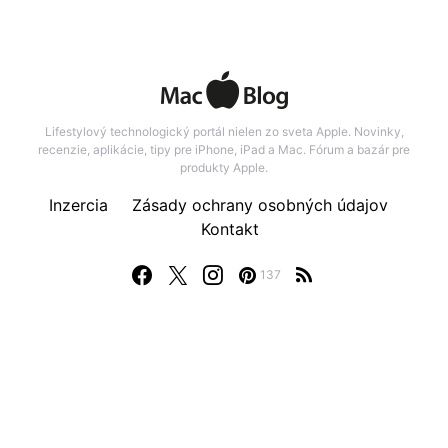
Lifestylový technologický portál nielen zo sveta Apple. Novinky,
recenzie, aplikácie, tipy pre iPhone, iPad a Mac. Fórum a bazár pre
produkty Apple.
Inzercia
Zásady ochrany osobných údajov
Kontakt
137