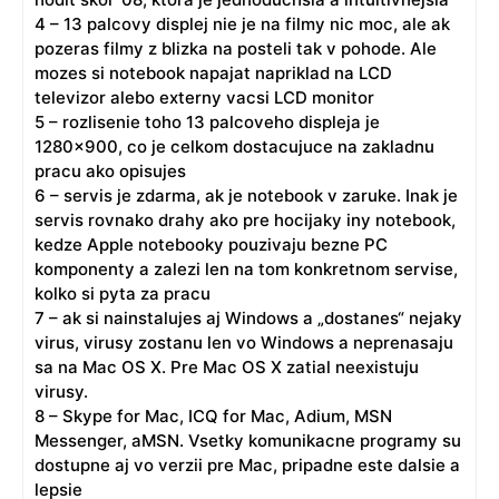
4 – 13 palcovy displej nie je na filmy nic moc, ale ak
pozeras filmy z blizka na posteli tak v pohode. Ale
mozes si notebook napajat napriklad na LCD
televizor alebo externy vacsi LCD monitor
5 – rozlisenie toho 13 palcoveho displeja je
1280×900, co je celkom dostacujuce na zakladnu
pracu ako opisujes
6 – servis je zdarma, ak je notebook v zaruke. Inak je
servis rovnako drahy ako pre hocijaky iny notebook,
kedze Apple notebooky pouzivaju bezne PC
komponenty a zalezi len na tom konkretnom servise,
kolko si pyta za pracu
7 – ak si nainstalujes aj Windows a „dostanes“ nejaky
virus, virusy zostanu len vo Windows a neprenasaju
sa na Mac OS X. Pre Mac OS X zatial neexistuju
virusy.
8 – Skype for Mac, ICQ for Mac, Adium, MSN
Messenger, aMSN. Vsetky komunikacne programy su
dostupne aj vo verzii pre Mac, pripadne este dalsie a
lepsie