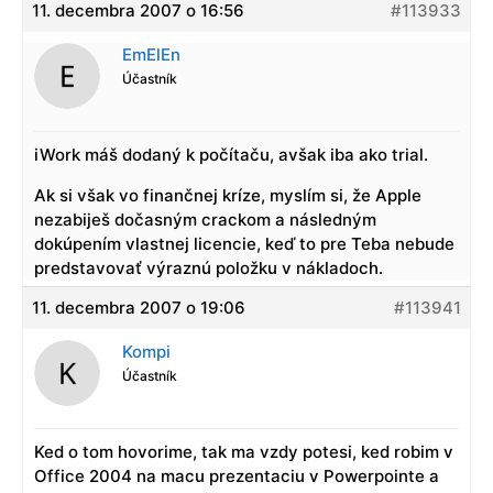
11. decembra 2007 o 16:56
#113933
EmElEn
Účastník
iWork máš dodaný k počítaču, avšak iba ako trial.
Ak si však vo finančnej kríze, myslím si, že Apple
nezabiješ dočasným crackom a následným
dokúpením vlastnej licencie, keď to pre Teba nebude
predstavovať výraznú položku v nákladoch.
11. decembra 2007 o 19:06
#113941
Kompi
Účastník
Ked o tom hovorime, tak ma vzdy potesi, ked robim v
Office 2004 na macu prezentaciu v Powerpointe a