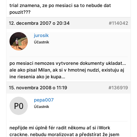
trial znamena, ze po mesiaci sa to nebude dat
pouzit???
12. decembra 2007 o 20:34
#114042
jurosik
Účastník
po mesiaci nemozes vytvorene dokumenty ukladat…
ale ako pisal Milan, ak si v hmotnej nudzi, existuju aj
ine riesenia ako je kupa…
15. novembra 2008 o 11:19
#136919
pepa007
Účastník
nepřijde mi úplně fér radit někomu ať si iWork
crackne. nebudu moralizovat a předstírat že jsem