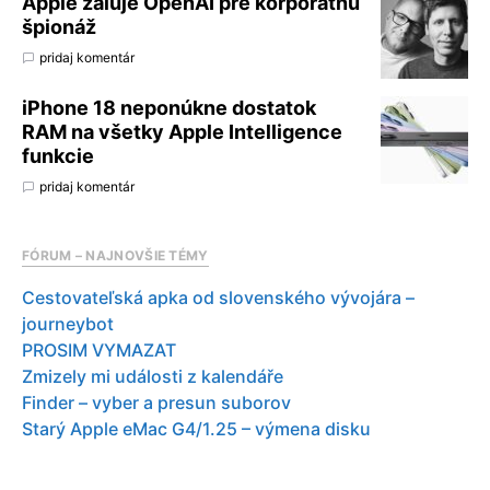
Apple žaluje OpenAI pre korporátnu
špionáž
pridaj komentár
iPhone 18 neponúkne dostatok
RAM na všetky Apple Intelligence
funkcie
pridaj komentár
FÓRUM – NAJNOVŠIE TÉMY
Cestovateľská apka od slovenského vývojára –
journeybot
PROSIM VYMAZAT
Zmizely mi události z kalendáře
Finder – vyber a presun suborov
Starý Apple eMac G4/1.25 – výmena disku