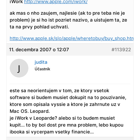
iWork
http://www.apple.com/iwork/
ak mas o nho zaujem, najlesie (ak to pre teba nie je
problem) je si ho ist pozriet nazivo, a uistujem ta, ze
ta na prvy pohlad uchvati.
http://www.apple.sk/slo/apple/wheretobuy/buy_shop.html
11. decembra 2007 o 12:07
#113922
judita
Účastník
este sa neorientujem v tom, ze ktory vsetok
software si budem musiet dokupit na to pouzivanie,
ktore som opisala vyssie a ktore je zahrnute uz v
Mac OS. Leopard.
je iWork v Leoparde? alebo si to budem musiet
kupit… to by bol dost pre mna problem, lebo kupou
ibooka si vycerpam vsetky financie…