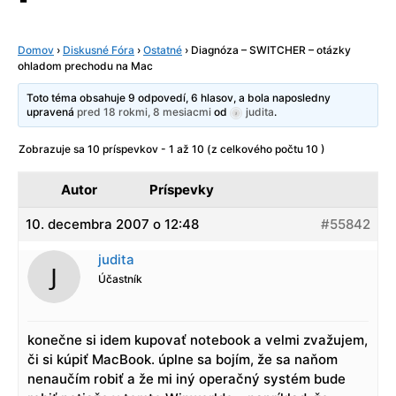
Domov
›
Diskusné Fóra
›
Ostatné
›
Diagnóza – SWITCHER – otázky
ohladom prechodu na Mac
Toto téma obsahuje 9 odpovedí, 6 hlasov, a bola naposledny
upravená
pred 18 rokmi, 8 mesiacmi
od
judita
.
Zobrazuje sa 10 príspevkov - 1 až 10 (z celkového počtu 10 )
Autor
Príspevky
10. decembra 2007 o 12:48
#55842
judita
Účastník
konečne si idem kupovať notebook a velmi zvažujem,
či si kúpiť MacBook. úplne sa bojím, že sa naňom
nenaučím robiť a že mi iný operačný systém bude