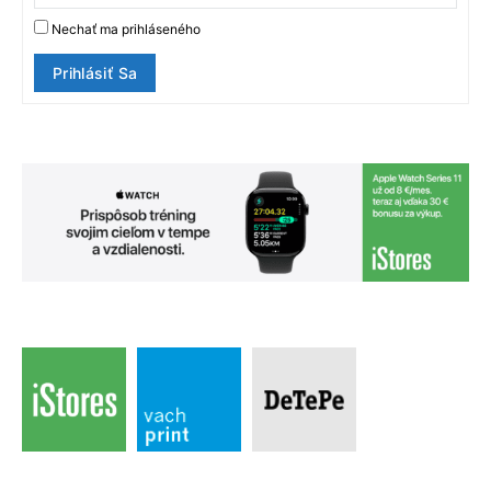
Nechať ma prihláseného
Prihlásiť Sa