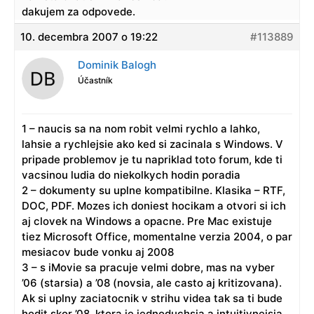
dakujem za odpovede.
10. decembra 2007 o 19:22
#113889
Dominik Balogh
Účastník
1 – naucis sa na nom robit velmi rychlo a lahko,
lahsie a rychlejsie ako ked si zacinala s Windows. V
pripade problemov je tu napriklad toto forum, kde ti
vacsinou ludia do niekolkych hodin poradia
2 – dokumenty su uplne kompatibilne. Klasika – RTF,
DOC, PDF. Mozes ich doniest hocikam a otvori si ich
aj clovek na Windows a opacne. Pre Mac existuje
tiez Microsoft Office, momentalne verzia 2004, o par
mesiacov bude vonku aj 2008
3 – s iMovie sa pracuje velmi dobre, mas na vyber
’06 (starsia) a ’08 (novsia, ale casto aj kritizovana).
Ak si uplny zaciatocnik v strihu videa tak sa ti bude
hodit skor ’08, ktora je jednoduchsia a intuitivnejsia