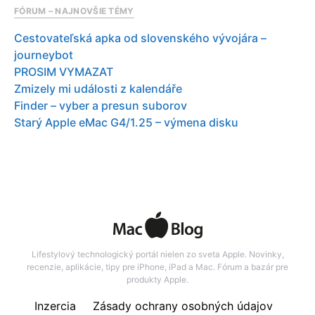
FÓRUM – NAJNOVŠIE TÉMY
Cestovateľská apka od slovenského vývojára –
journeybot
PROSIM VYMAZAT
Zmizely mi události z kalendáře
Finder – vyber a presun suborov
Starý Apple eMac G4/1.25 – výmena disku
Lifestylový technologický portál nielen zo sveta Apple. Novinky,
recenzie, aplikácie, tipy pre iPhone, iPad a Mac. Fórum a bazár pre
produkty Apple.
Inzercia
Zásady ochrany osobných údajov