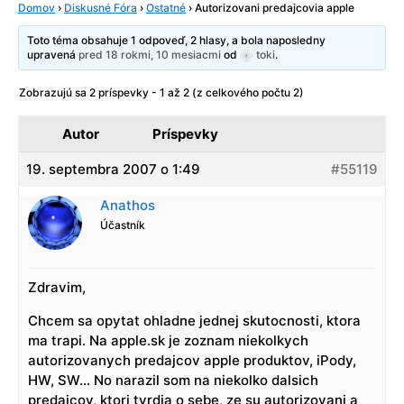
Domov
›
Diskusné Fóra
›
Ostatné
›
Autorizovani predajcovia apple
Toto téma obsahuje 1 odpoveď, 2 hlasy, a bola naposledny
upravená
pred 18 rokmi, 10 mesiacmi
od
toki
.
Zobrazujú sa 2 príspevky - 1 až 2 (z celkového počtu 2)
Autor
Príspevky
19. septembra 2007 o 1:49
#55119
Anathos
Účastník
Zdravim,
Chcem sa opytat ohladne jednej skutocnosti, ktora
ma trapi. Na apple.sk je zoznam niekolkych
autorizovanych predajcov apple produktov, iPody,
HW, SW… No narazil som na niekolko dalsich
predajcov, ktori tvrdia o sebe, ze su autorizovani a