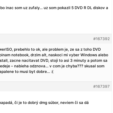
ebo inac som uz zufaly… uz som pokazil 5 DVD R DL diskov a
#167392
werISO, prebehlo to ok, ale problem je, ze sa z toho DVD
inam notebook, drzim alt, naskoci mi vyber Windows alebo
stall, zacne nacitavat DVD, stoji to asi 3 minuty a potom sa
 nedeje – nabieha odznova… v com je chyba??? skusal som
napalene to musi byt dobre… :(
#167397
napadá, či je to dobrý dmg súbor, neviem či sa dá