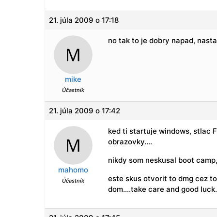
21. júla 2009 o 17:18
no tak to je dobry napad, nast
mike
Účastník
21. júla 2009 o 17:42
ked ti startuje windows, stlac F
obrazovky….
nikdy som neskusal boot camp, 
mahomo
este skus otvorit to dmg cez to
Účastník
dom….take care and good luck