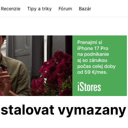
Recenzie
Tipy a triky
Fórum
Bazár
nstalovat vymazany