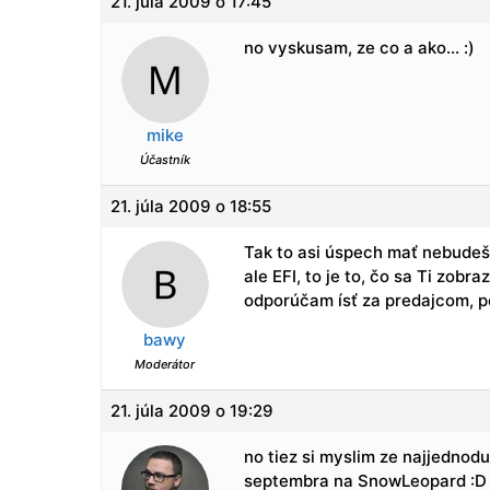
21. júla 2009 o 17:45
no vyskusam, ze co a ako… :)
mike
Účastník
21. júla 2009 o 18:55
Tak to asi úspech mať nebudeš
ale EFI, to je to, čo sa Ti zo
odporúčam ísť za predajcom, p
bawy
Moderátor
21. júla 2009 o 19:29
no tiez si myslim ze najjednod
septembra na SnowLeopard :D