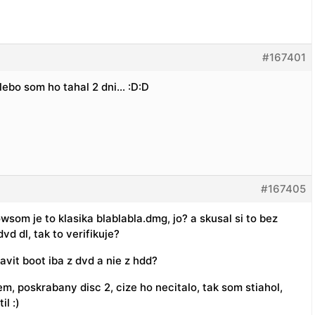
#167401
 lebo som ho tahal 2 dni… :D:D
#167405
wsom je to klasika blablabla.dmg, jo? a skusal si to bez
vd dl, tak to verifikuje?
vit boot iba z dvd a nie z hdd?
m, poskrabany disc 2, cize ho necitalo, tak som stiahol,
il :)