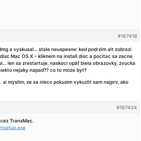
#167418
y dmg a vyskusal… stale neuspesne: ked podrzim alt zobrazi
 disc Mac OS X – kliknem na install disc a pocitac sa zacne
bi… len sa zrestartuje, naskoci opäť biela obrazovky, zvucka
niekto nejaky napad?? co to moze byt?
… si myslim, ze sa nieco pokusim vykuzlit sam najprv, ako
#167434
t cez TransMac.
tmsetup.exe