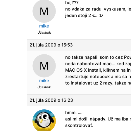
hej???
no vdaka za radu, vyskusam, l
jeden stoji 2 €.. :D
mike
Účastník
21. júla 2009 o 15:53
no takze napalil som to cez Po
neda nabootovat mac… ked zap
MAC OS X Install, kliknem na in
zrestartuje notebook a nic sa
mike
to instalovat uz 2 razy, takze 
Účastník
21. júla 2009 o 16:23
hmm, ….
asi mi došli nápady. Už ma iba 
skontrolovať.