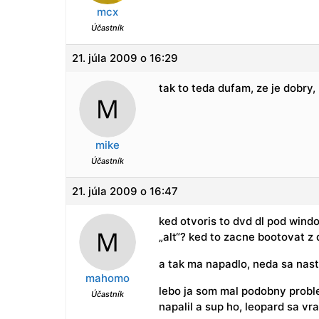
mcx
Účastník
21. júla 2009 o 16:29
tak to teda dufam, ze je dobry,
mike
Účastník
21. júla 2009 o 16:47
ked otvoris to dvd dl pod windo
„alt“? ked to zacne bootovat z d
a tak ma napadlo, neda sa nasta
mahomo
lebo ja som mal podobny proble
Účastník
napalil a sup ho, leopard sa vrat