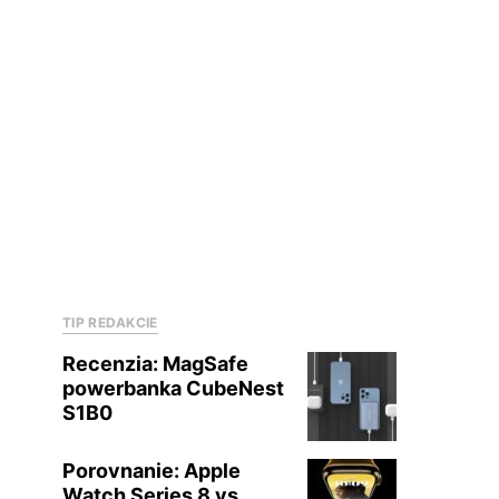
TIP REDAKCIE
Recenzia: MagSafe
powerbanka CubeNest
S1B0
Porovnanie: Apple
Watch Series 8 vs.