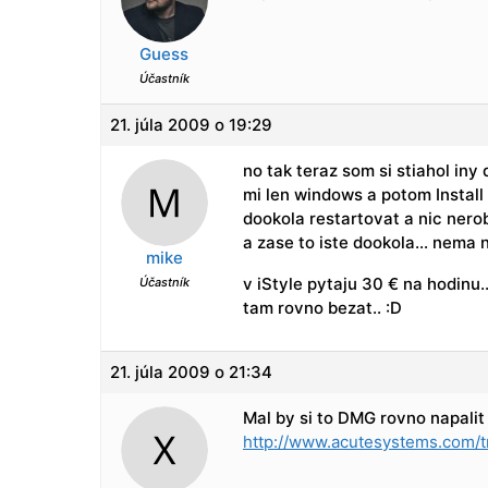
Guess
Účastník
21. júla 2009 o 19:29
no tak teraz som si stiahol in
mi len windows a potom Install
dookola restartovat a nic nero
a zase to iste dookola… nema 
mike
v iStyle pytaju 30 € na hodinu
Účastník
tam rovno bezat.. :D
21. júla 2009 o 21:34
Mal by si to DMG rovno napali
http://www.acutesystems.com/