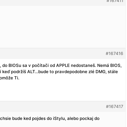
#167411
#167416
, do BIOSu sa v počítači od APPLE nedostaneš. Nemá BIOS,
brazí keď podržíš ALT…bude to pravdepodobne zlé DMG, stále
omôže Ti.
#167417
uchsie bude ked pojdes do iStylu, alebo pockaj do