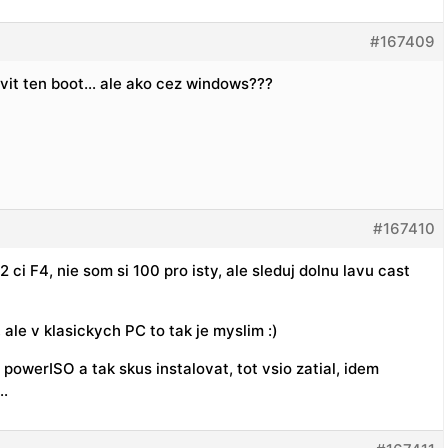
#167409
avit ten boot… ale ako cez windows???
#167410
2 ci F4, nie som si 100 pro isty, ale sleduj dolnu lavu cast
ale v klasickych PC to tak je myslim :)
 powerISO a tak skus instalovat, tot vsio zatial, idem
…