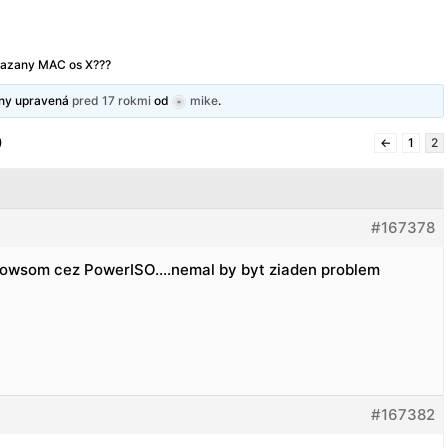
mazany MAC os X???
dny upravená
pred 17 rokmi
od
mike
.
)
←
1
2
#167378
dowsom cez PowerISO….nemal by byt ziaden problem
#167382