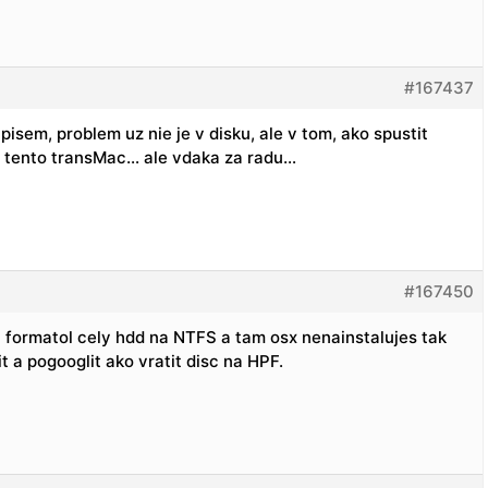
#167437
 pisem, problem uz nie je v disku, ale v tom, ako spustit
ez tento transMac… ale vdaka za radu…
#167450
 si formatol cely hdd na NTFS a tam osx nenainstalujes tak
t a pogooglit ako vratit disc na HPF.