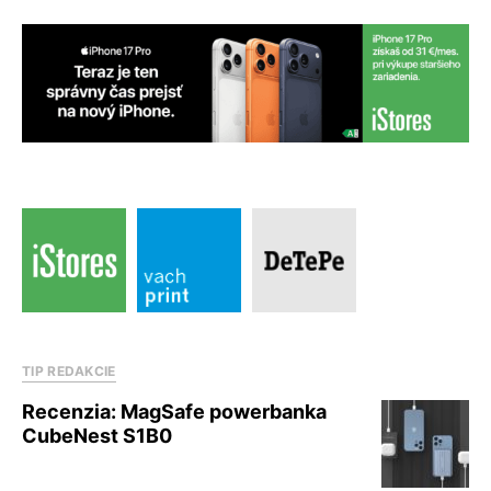
TIP REDAKCIE
Recenzia: MagSafe powerbanka
CubeNest S1B0