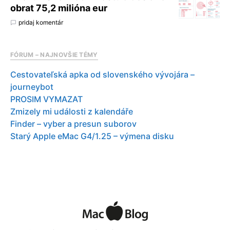
obrat 75,2 milióna eur
pridaj komentár
FÓRUM – NAJNOVŠIE TÉMY
Cestovateľská apka od slovenského vývojára –
journeybot
PROSIM VYMAZAT
Zmizely mi události z kalendáře
Finder – vyber a presun suborov
Starý Apple eMac G4/1.25 – výmena disku