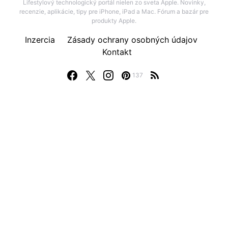
Lifestylový technologický portál nielen zo sveta Apple. Novinky,
recenzie, aplikácie, tipy pre iPhone, iPad a Mac. Fórum a bazár pre
produkty Apple.
Inzercia
Zásady ochrany osobných údajov
Kontakt
137