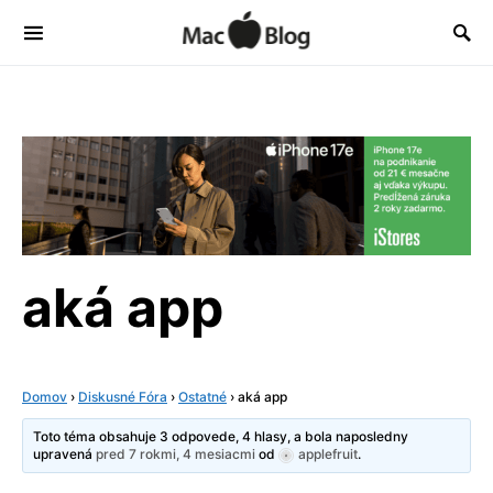
aká app
Domov
›
Diskusné Fóra
›
Ostatné
›
aká app
Toto téma obsahuje 3 odpovede, 4 hlasy, a bola naposledny
upravená
pred 7 rokmi, 4 mesiacmi
od
applefruit
.