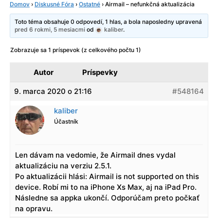
Domov
›
Diskusné Fóra
›
Ostatné
›
Airmail – nefunkčná aktualizácia
Toto téma obsahuje 0 odpovedí, 1 hlas, a bola naposledny upravená
pred 6 rokmi, 5 mesiacmi
od
kaliber
.
Zobrazuje sa 1 príspevok (z celkového počtu 1)
Autor
Príspevky
9. marca 2020 o 21:16
#548164
kaliber
Účastník
Len dávam na vedomie, že Airmail dnes vydal
aktualizáciu na verziu 2.5.1.
Po aktualizácii hlási: Airmail is not supported on this
device. Robí mi to na iPhone Xs Max, aj na iPad Pro.
Následne sa appka ukončí. Odporúčam preto počkať
na opravu.