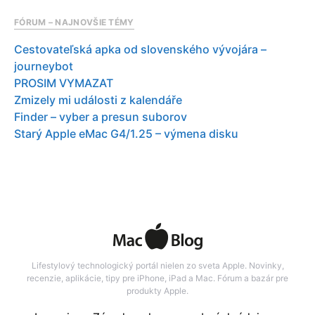
FÓRUM – NAJNOVŠIE TÉMY
Cestovateľská apka od slovenského vývojára –
journeybot
PROSIM VYMAZAT
Zmizely mi události z kalendáře
Finder – vyber a presun suborov
Starý Apple eMac G4/1.25 – výmena disku
Lifestylový technologický portál nielen zo sveta Apple. Novinky,
recenzie, aplikácie, tipy pre iPhone, iPad a Mac. Fórum a bazár pre
produkty Apple.