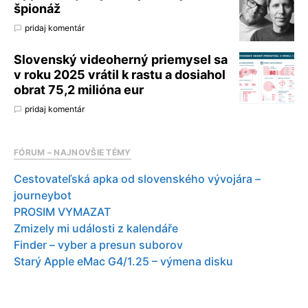
špionáž
pridaj komentár
Slovenský videoherný priemysel sa
v roku 2025 vrátil k rastu a dosiahol
obrat 75,2 milióna eur
pridaj komentár
FÓRUM – NAJNOVŠIE TÉMY
Cestovateľská apka od slovenského vývojára –
journeybot
PROSIM VYMAZAT
Zmizely mi události z kalendáře
Finder – vyber a presun suborov
Starý Apple eMac G4/1.25 – výmena disku