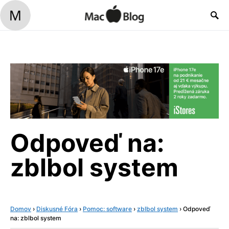
Odpoveď na:
zblbol system
Domov
›
Diskusné Fóra
›
Pomoc: software
›
zblbol system
›
Odpoveď
na: zblbol system