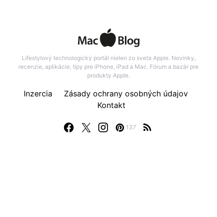
Lifestylový technologický portál nielen zo sveta Apple. Novinky,
recenzie, aplikácie, tipy pre iPhone, iPad a Mac. Fórum a bazár pre
produkty Apple.
Inzercia
Zásady ochrany osobných údajov
Kontakt
137