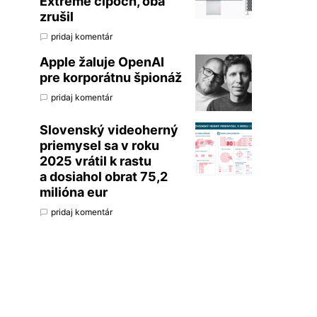
Extreme čipoch, oba
zrušil
pridaj komentár
Apple žaluje OpenAI
pre korporátnu špionáž
pridaj komentár
Slovenský videoherný
priemysel sa v roku
2025 vrátil k rastu
a dosiahol obrat 75,2
milióna eur
pridaj komentár