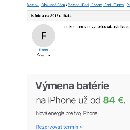
Domov
›
Diskusné Fóra
›
Pomoc: iPad, iPhone, iPod, iTunes
›
P
19. februára 2012 o 19:44
no ked tam si nevyberies tak asi nikde..
freee
Účastník