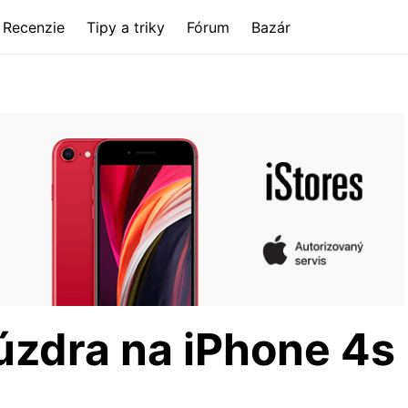
Recenzie
Tipy a triky
Fórum
Bazár
úzdra na iPhone 4s