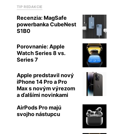
TIP REDAKCIE
Recenzia: MagSafe
powerbanka CubeNest
S1B0
Porovnanie: Apple
Watch Series 8 vs.
Series 7
Apple predstavil nový
iPhone 14 Pro a Pro
Max s novým výrezom
a ďalšími novinkami
AirPods Pro majú
svojho nástupcu