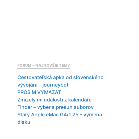
FÓRUM – NAJNOVŠIE TÉMY
Cestovateľská apka od slovenského
vývojára – journeybot
PROSIM VYMAZAT
Zmizely mi události z kalendáře
Finder – vyber a presun suborov
Starý Apple eMac G4/1.25 – výmena
disku