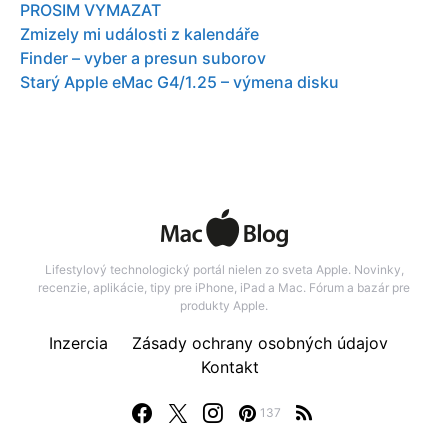
PROSIM VYMAZAT
Zmizely mi události z kalendáře
Finder – vyber a presun suborov
Starý Apple eMac G4/1.25 – výmena disku
Lifestylový technologický portál nielen zo sveta Apple. Novinky,
recenzie, aplikácie, tipy pre iPhone, iPad a Mac. Fórum a bazár pre
produkty Apple.
Inzercia
Zásady ochrany osobných údajov
Kontakt
137