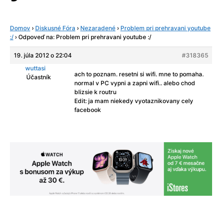
Domov
›
Diskusné Fóra
›
Nezaradené
›
Problem pri prehravani youtube
:/
›
Odpoveď na: Problem pri prehravani youtube :/
19. júla 2012 o 22:04
#318365
wuttasi
ach to poznam. resetni si wifi. mne to pomaha.
Účastník
normal v PC vypni a zapni wifi.. alebo chod
blizsie k routru
Edit: ja mam niekedy vyotaznikovany cely
facebook