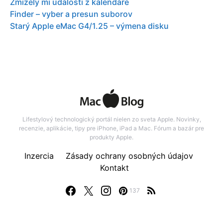
Zmizely mi události z kalendáře
Finder – vyber a presun suborov
Starý Apple eMac G4/1.25 – výmena disku
Lifestylový technologický portál nielen zo sveta Apple. Novinky,
recenzie, aplikácie, tipy pre iPhone, iPad a Mac. Fórum a bazár pre
produkty Apple.
Inzercia
Zásady ochrany osobných údajov
Kontakt
137