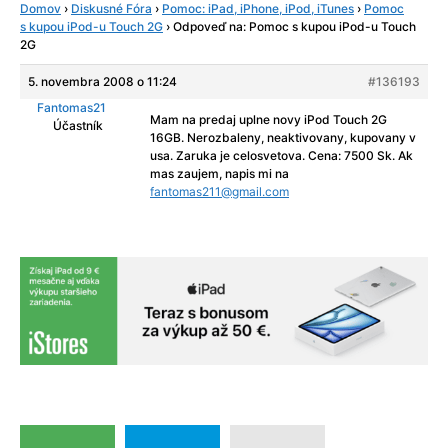
Domov
›
Diskusné Fóra
›
Pomoc: iPad, iPhone, iPod, iTunes
›
Pomoc
s kupou iPod-u Touch 2G
›
Odpoveď na: Pomoc s kupou iPod-u Touch
2G
5. novembra 2008 o 11:24
#136193
Fantomas21
Mam na predaj uplne novy iPod Touch 2G
Účastník
16GB. Nerozbaleny, neaktivovany, kupovany v
usa. Zaruka je celosvetova. Cena: 7500 Sk. Ak
mas zaujem, napis mi na
fantomas211@gmail.com