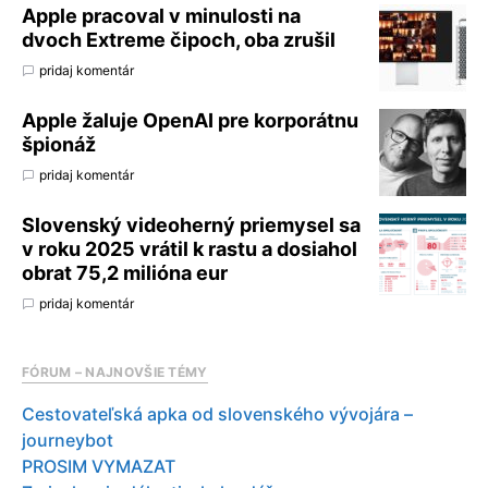
Apple pracoval v minulosti na
dvoch Extreme čipoch, oba zrušil
pridaj komentár
Apple žaluje OpenAI pre korporátnu
špionáž
pridaj komentár
Slovenský videoherný priemysel sa
v roku 2025 vrátil k rastu a dosiahol
obrat 75,2 milióna eur
pridaj komentár
FÓRUM – NAJNOVŠIE TÉMY
Cestovateľská apka od slovenského vývojára –
journeybot
PROSIM VYMAZAT