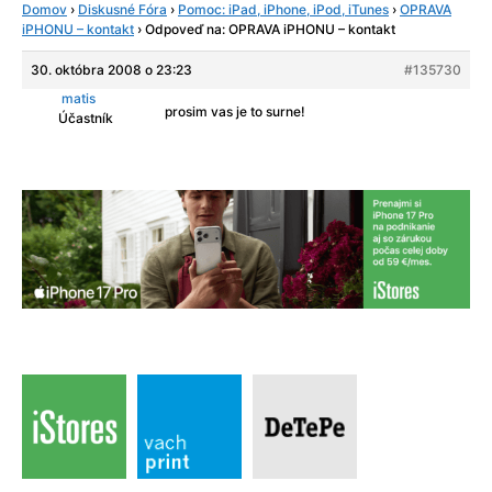
Domov
›
Diskusné Fóra
›
Pomoc: iPad, iPhone, iPod, iTunes
›
OPRAVA
iPHONU – kontakt
›
Odpoveď na: OPRAVA iPHONU – kontakt
30. októbra 2008 o 23:23
#135730
matis
prosim vas je to surne!
Účastník