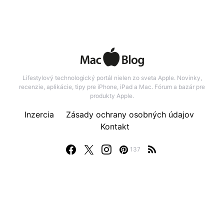
Lifestylový technologický portál nielen zo sveta Apple. Novinky,
recenzie, aplikácie, tipy pre iPhone, iPad a Mac. Fórum a bazár pre
produkty Apple.
Inzercia
Zásady ochrany osobných údajov
Kontakt
137