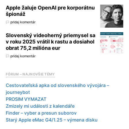
Apple žaluje OpenAI pre korporátnu
špionáž
pridaj komentár
Slovenský videoherný priemysel sa
v roku 2025 vrátil k rastu a dosiahol
obrat 75,2 milióna eur
pridaj komentár
FÓRUM – NAJNOVŠIE TÉMY
Cestovateľská apka od slovenského vývojára –
journeybot
PROSIM VYMAZAT
Zmizely mi události z kalendáře
Finder – vyber a presun suborov
Starý Apple eMac G4/1.25 – výmena disku