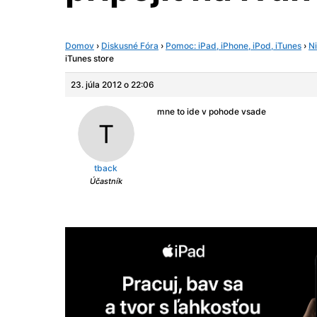
Domov
›
Diskusné Fóra
›
Pomoc: iPad, iPhone, iPod, iTunes
›
Ni
iTunes store
23. júla 2012 o 22:06
mne to ide v pohode vsade
tback
Účastník