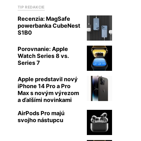
TIP REDAKCIE
Recenzia: MagSafe
powerbanka CubeNest
S1B0
Porovnanie: Apple
Watch Series 8 vs.
Series 7
Apple predstavil nový
iPhone 14 Pro a Pro
Max s novým výrezom
a ďalšími novinkami
AirPods Pro majú
svojho nástupcu