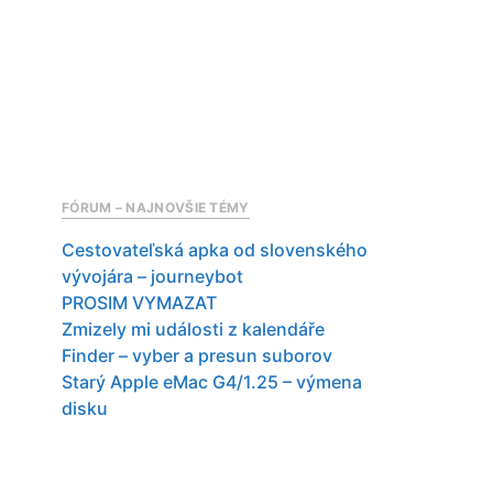
FÓRUM – NAJNOVŠIE TÉMY
Cestovateľská apka od slovenského
vývojára – journeybot
PROSIM VYMAZAT
Zmizely mi události z kalendáře
Finder – vyber a presun suborov
Starý Apple eMac G4/1.25 – výmena
disku