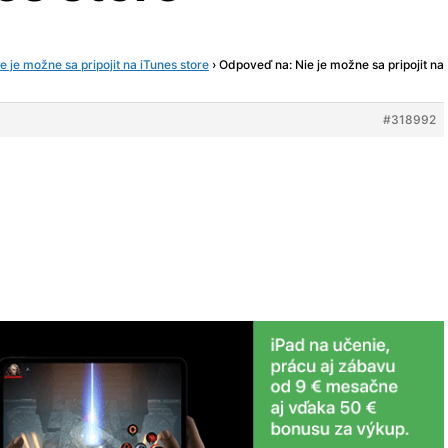
e je možne sa pripojit na iTunes store
›
Odpoveď na: Nie je možne sa pripojit na
#318992