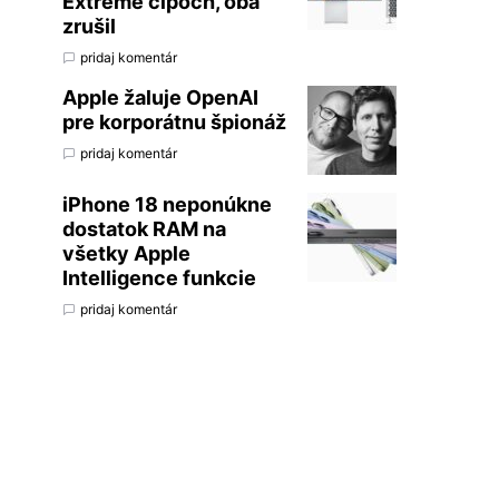
Extreme čipoch, oba
zrušil
pridaj komentár
Apple žaluje OpenAI
pre korporátnu špionáž
pridaj komentár
iPhone 18 neponúkne
dostatok RAM na
všetky Apple
Intelligence funkcie
pridaj komentár