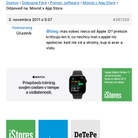
Domov
›
Diskusné Fóra
›
Pomoc: software
›
Movist v App Store
›
Odpoveď na: Movist v App Store
3. novembra 2011 o 5:37
#287230
howoarang
@Glog
: mas vobec nieco od Apple :D? pretoze
Účastník
kritizuju len ti, co nechcu mat s apple nic
spolocne. ked nie cd a stromy, kup si acer a
vistu