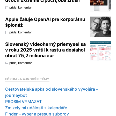
dvoch Extreme čipoch, oba zrušil
pridaj komentár
Apple žaluje OpenAI pre korporátnu
špionáž
pridaj komentár
Slovenský videoherný priemysel sa
v roku 2025 vrátil k rastu a dosiahol
obrat 75,2 milióna eur
pridaj komentár
FÓRUM – NAJNOVŠIE TÉMY
Cestovateľská apka od slovenského vývojára –
journeybot
PROSIM VYMAZAT
Zmizely mi události z kalendáře
Finder – vyber a presun suborov