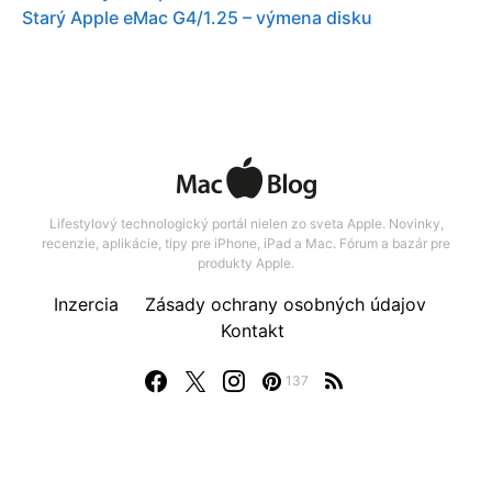
Starý Apple eMac G4/1.25 – výmena disku
Lifestylový technologický portál nielen zo sveta Apple. Novinky,
recenzie, aplikácie, tipy pre iPhone, iPad a Mac. Fórum a bazár pre
produkty Apple.
Inzercia
Zásady ochrany osobných údajov
Kontakt
137