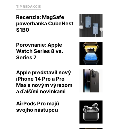
TIP REDAKCIE
Recenzia: MagSafe
powerbanka CubeNest
S1B0
Porovnanie: Apple
Watch Series 8 vs.
Series 7
Apple predstavil nový
iPhone 14 Pro a Pro
Max s novým výrezom
a ďalšími novinkami
AirPods Pro majú
svojho nástupcu