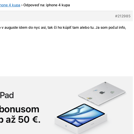
phone 4 kupa
›
Odpoveď na: iphone 4 kupa
#212985
 v auguste idem do nyc asi, tak či ho kúpiť tam alebo tu. Ja som počul info,