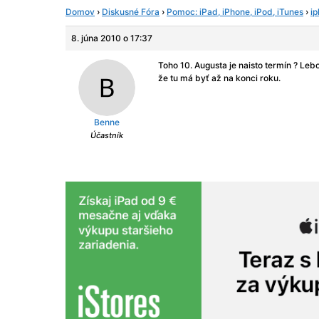
Domov
›
Diskusné Fóra
›
Pomoc: iPad, iPhone, iPod, iTunes
›
i
8. júna 2010 o 17:37
Toho 10. Augusta je naisto termín ? Lebo
že tu má byť až na konci roku.
Benne
Účastník