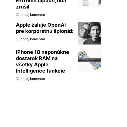
Extreme čipoch, oba
zrušil
pridaj komentár
Apple žaluje OpenAI
pre korporátnu špionáž
pridaj komentár
iPhone 18 neponúkne
dostatok RAM na
všetky Apple
Intelligence funkcie
pridaj komentár