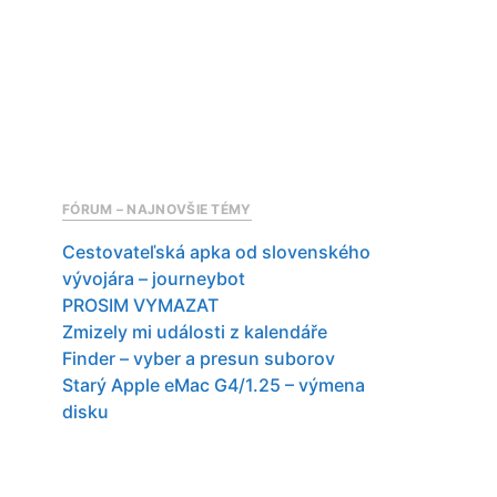
FÓRUM – NAJNOVŠIE TÉMY
Cestovateľská apka od slovenského
vývojára – journeybot
PROSIM VYMAZAT
Zmizely mi události z kalendáře
Finder – vyber a presun suborov
Starý Apple eMac G4/1.25 – výmena
disku