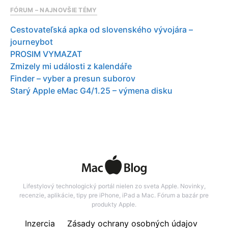
FÓRUM – NAJNOVŠIE TÉMY
Cestovateľská apka od slovenského vývojára –
journeybot
PROSIM VYMAZAT
Zmizely mi události z kalendáře
Finder – vyber a presun suborov
Starý Apple eMac G4/1.25 – výmena disku
Lifestylový technologický portál nielen zo sveta Apple. Novinky,
recenzie, aplikácie, tipy pre iPhone, iPad a Mac. Fórum a bazár pre
produkty Apple.
Inzercia
Zásady ochrany osobných údajov