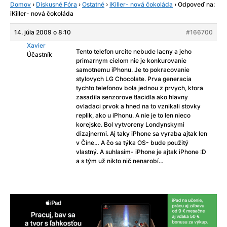
Domov
›
Diskusné Fóra
›
Ostatné
›
iKiller- nová čokoláda
›
Odpoveď na:
iKiller- nová čokoláda
14. júla 2009 o 8:10
#166700
Xavier
Tento telefon urcite nebude lacny a jeho
Účastník
primarnym cielom nie je konkurovanie
samotnemu iPhonu. Je to pokracovanie
stylovych LG Chocolate. Prva generacia
tychto telefonov bola jednou z prvych, ktora
zasadila senzorove tlacidla ako hlavny
ovladaci prvok a hned na to vznikali stovky
replik, ako u iPhonu. A nie je to len nieco
korejske. Bol vytvoreny Londynskymi
dizajnermi. Aj taky iPhone sa vyraba ajtak len
v Číne… A čo sa týka OS- bude použitý
vlastný. A suhlasim- iPhone je ajtak iPhone :D
a s tým už nikto nič nenarobí…