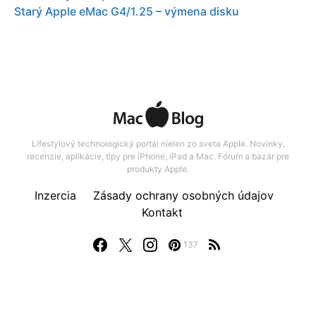
Starý Apple eMac G4/1.25 – výmena disku
Lifestylový technologický portál nielen zo sveta Apple. Novinky,
recenzie, aplikácie, tipy pre iPhone, iPad a Mac. Fórum a bazár pre
produkty Apple.
Inzercia
Zásady ochrany osobných údajov
Kontakt
137