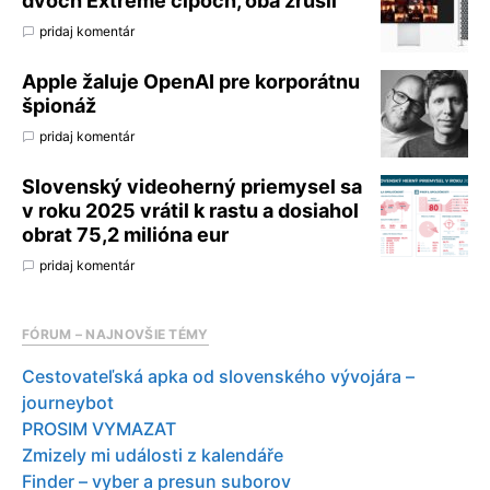
dvoch Extreme čipoch, oba zrušil
pridaj komentár
Apple žaluje OpenAI pre korporátnu
špionáž
pridaj komentár
Slovenský videoherný priemysel sa
v roku 2025 vrátil k rastu a dosiahol
obrat 75,2 milióna eur
pridaj komentár
FÓRUM – NAJNOVŠIE TÉMY
Cestovateľská apka od slovenského vývojára –
journeybot
PROSIM VYMAZAT
Zmizely mi události z kalendáře
Finder – vyber a presun suborov