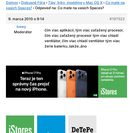
Domov
›
Diskusné Fóra
›
Tipy, triky, modding v Mac OS X
›
Co mate na
vasich Spaces?
›
Odpoveď na: Co mate na vasich Spaces?
9. marca 2010 o 9:14
#197523
bawy
čím viac aplikácií, tým viac zaťažený procesor,
Moderátor
čím viac zaťažený procesor tým viac chladí
ventilátor, čím viac chladí ventilátor tým viac
žerie baterku..takže..áno