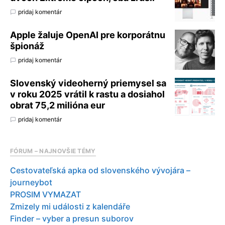
pridaj komentár
Apple žaluje OpenAI pre korporátnu
špionáž
pridaj komentár
Slovenský videoherný priemysel sa
v roku 2025 vrátil k rastu a dosiahol
obrat 75,2 milióna eur
pridaj komentár
FÓRUM – NAJNOVŠIE TÉMY
Cestovateľská apka od slovenského vývojára –
journeybot
PROSIM VYMAZAT
Zmizely mi události z kalendáře
Finder – vyber a presun suborov