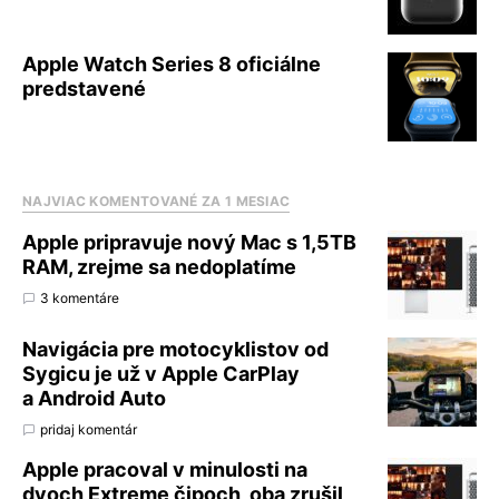
Apple Watch Series 8 oficiálne
predstavené
NAJVIAC KOMENTOVANÉ ZA 1 MESIAC
Apple pripravuje nový Mac s 1,5TB
RAM, zrejme sa nedoplatíme
3 komentáre
Navigácia pre motocyklistov od
Sygicu je už v Apple CarPlay
a Android Auto
pridaj komentár
Apple pracoval v minulosti na
dvoch Extreme čipoch, oba zrušil