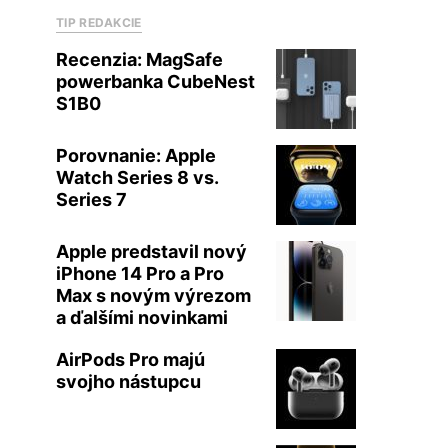
TIP REDAKCIE
Recenzia: MagSafe
powerbanka CubeNest
S1B0
Porovnanie: Apple
Watch Series 8 vs.
Series 7
Apple predstavil nový
iPhone 14 Pro a Pro
Max s novým výrezom
a ďalšími novinkami
AirPods Pro majú
svojho nástupcu