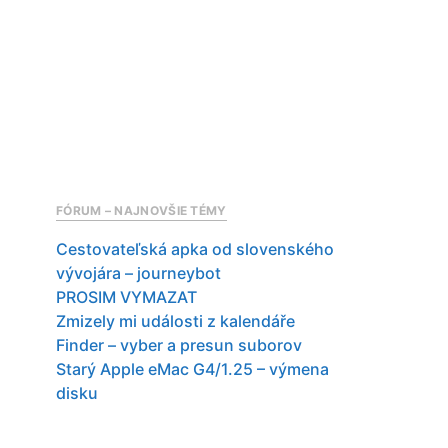
FÓRUM – NAJNOVŠIE TÉMY
Cestovateľská apka od slovenského
vývojára – journeybot
PROSIM VYMAZAT
Zmizely mi události z kalendáře
Finder – vyber a presun suborov
Starý Apple eMac G4/1.25 – výmena
disku