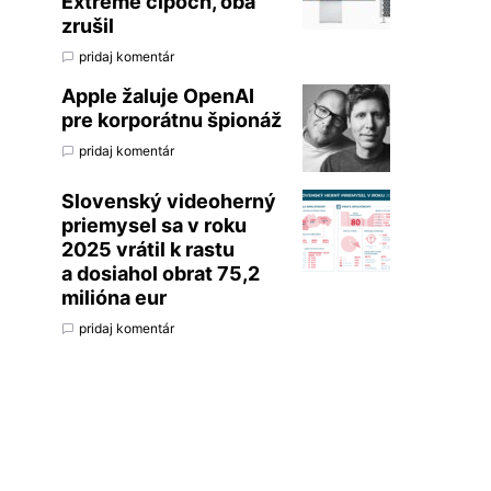
Extreme čipoch, oba
zrušil
pridaj komentár
Apple žaluje OpenAI
pre korporátnu špionáž
pridaj komentár
Slovenský videoherný
priemysel sa v roku
2025 vrátil k rastu
a dosiahol obrat 75,2
milióna eur
pridaj komentár