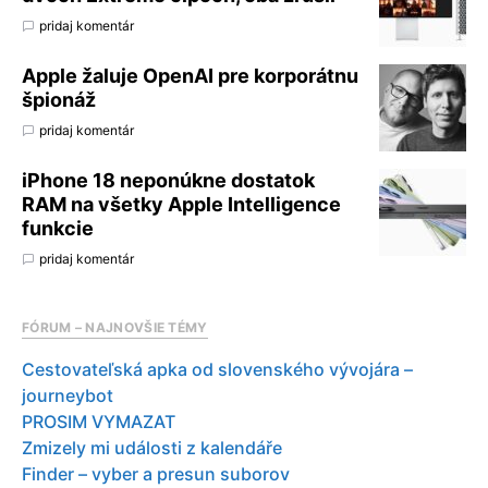
pridaj komentár
Apple žaluje OpenAI pre korporátnu
špionáž
pridaj komentár
iPhone 18 neponúkne dostatok
RAM na všetky Apple Intelligence
funkcie
pridaj komentár
FÓRUM – NAJNOVŠIE TÉMY
Cestovateľská apka od slovenského vývojára –
journeybot
PROSIM VYMAZAT
Zmizely mi události z kalendáře
Finder – vyber a presun suborov