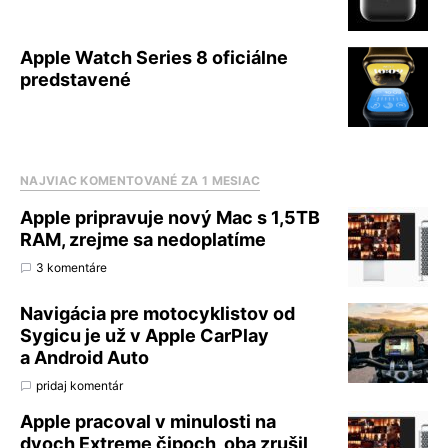
Apple Watch Series 8 oficiálne
predstavené
NAJVIAC KOMENTOVANÉ ZA 1 MESIAC
Apple pripravuje nový Mac s 1,5TB
RAM, zrejme sa nedoplatíme
3 komentáre
Navigácia pre motocyklistov od
Sygicu je už v Apple CarPlay
a Android Auto
pridaj komentár
Apple pracoval v minulosti na
dvoch Extreme čipoch, oba zrušil