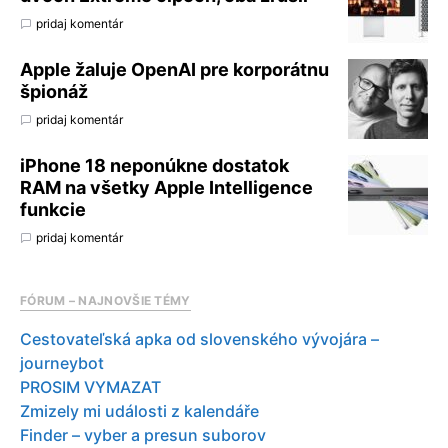
pridaj komentár
Apple žaluje OpenAI pre korporátnu
špionáž
pridaj komentár
iPhone 18 neponúkne dostatok
RAM na všetky Apple Intelligence
funkcie
pridaj komentár
FÓRUM – NAJNOVŠIE TÉMY
Cestovateľská apka od slovenského vývojára –
journeybot
PROSIM VYMAZAT
Zmizely mi události z kalendáře
Finder – vyber a presun suborov