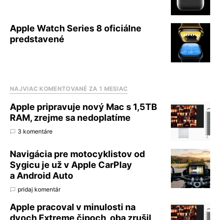
Apple Watch Series 8 oficiálne
predstavené
NAJVIAC KOMENTOVANÉ ZA 1 MESIAC
Apple pripravuje nový Mac s 1,5TB
RAM, zrejme sa nedoplatíme
3 komentáre
Navigácia pre motocyklistov od
Sygicu je už v Apple CarPlay
a Android Auto
pridaj komentár
Apple pracoval v minulosti na
dvoch Extreme čipoch, oba zrušil