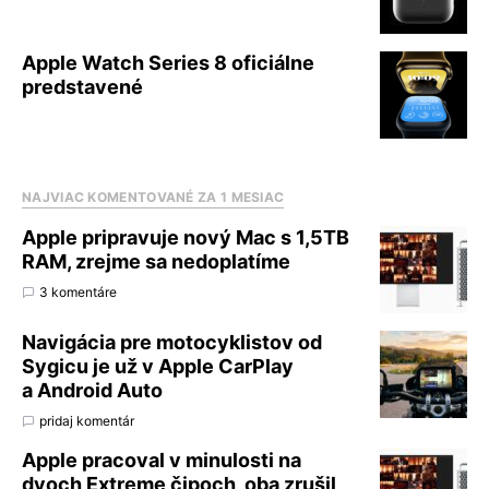
Apple Watch Series 8 oficiálne
predstavené
NAJVIAC KOMENTOVANÉ ZA 1 MESIAC
Apple pripravuje nový Mac s 1,5TB
RAM, zrejme sa nedoplatíme
3 komentáre
Navigácia pre motocyklistov od
Sygicu je už v Apple CarPlay
a Android Auto
pridaj komentár
Apple pracoval v minulosti na
dvoch Extreme čipoch, oba zrušil