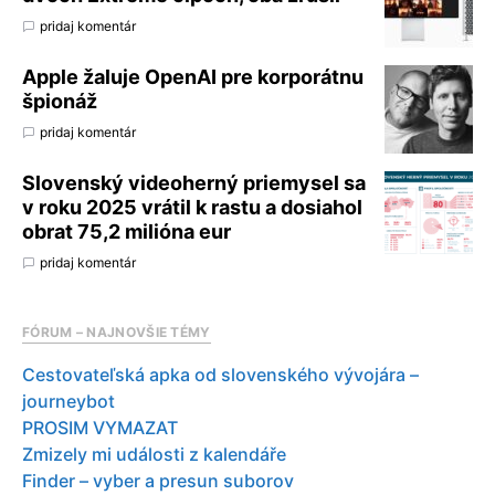
pridaj komentár
Apple žaluje OpenAI pre korporátnu
špionáž
pridaj komentár
Slovenský videoherný priemysel sa
v roku 2025 vrátil k rastu a dosiahol
obrat 75,2 milióna eur
pridaj komentár
FÓRUM – NAJNOVŠIE TÉMY
Cestovateľská apka od slovenského vývojára –
journeybot
PROSIM VYMAZAT
Zmizely mi události z kalendáře
Finder – vyber a presun suborov