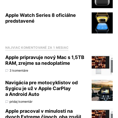
Apple Watch Series 8 oficiálne
predstavené
NAJVIAC KOMENTOVANÉ ZA 1 MESIAC
Apple pripravuje nový Mac s 1,5TB
RAM, zrejme sa nedoplatíme
3 komentáre
Navigácia pre motocyklistov od
Sygicu je už v Apple CarPlay
a Android Auto
pridaj komentár
Apple pracoval v minulosti na
dvoch Extreme čipoch, oba zrušil