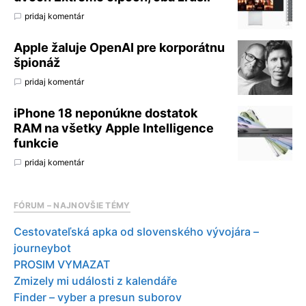
pridaj komentár
Apple žaluje OpenAI pre korporátnu
špionáž
pridaj komentár
iPhone 18 neponúkne dostatok
RAM na všetky Apple Intelligence
funkcie
pridaj komentár
FÓRUM – NAJNOVŠIE TÉMY
Cestovateľská apka od slovenského vývojára –
journeybot
PROSIM VYMAZAT
Zmizely mi události z kalendáře
Finder – vyber a presun suborov