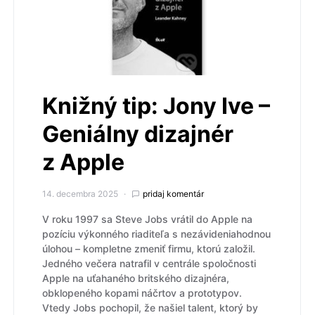
Knižný tip: Jony Ive –
Geniálny dizajnér
z Apple
14. decembra 2025
pridaj komentár
V roku 1997 sa Steve Jobs vrátil do Apple na
pozíciu výkonného riaditeľa s nezávideniahodnou
úlohou – kompletne zmeniť firmu, ktorú založil.
Jedného večera natrafil v centrále spoločnosti
Apple na uťahaného britského dizajnéra,
obklopeného kopami náčrtov a prototypov.
Vtedy Jobs pochopil, že našiel talent, ktorý by