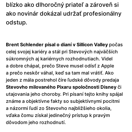
blízko ako dlhoročný priateľ a zároveň si
ako novinár dokázal udržať profesionálny
odstup.
Brent Schlender písal o dianí v Sillicon Valley
počas
celej svojej kariéry a stál pri Stevových najväčších
súkromných aj kariérnych rozhodnutiach. Videl
a dobre chápal, prečo Steve musel odísť z Apple
a prečo neskôr váhal, keď sa tam mal vrátiť. Ako
jeden z mála postrehol číre ľudské dôvody predaja
Stevovho milovaného Pixaru spoločnosti Disney
či
utajovania jeho choroby. Pri písaní tejto knihy spájal
známe a objektívne fakty so subjektívnymi pocitmi
a názormi ľudí zo Stevovho najbližšieho okolia,
vďaka čomu získal jedinečný prístup k pravým
dôvodom jeho rozhodnutí.