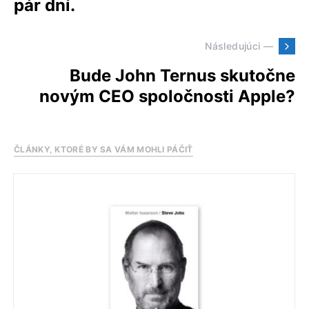
pár dní.
Následujúci —
Bude John Ternus skutočne
novým CEO spoločnosti Apple?
ČLÁNKY, KTORÉ BY SA VÁM MOHLI PÁČIŤ