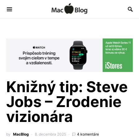
Knižný tip: Steve
Jobs – Zrodenie
vizionára
by
MacBlog
8. decembra 2025
4 komentáre