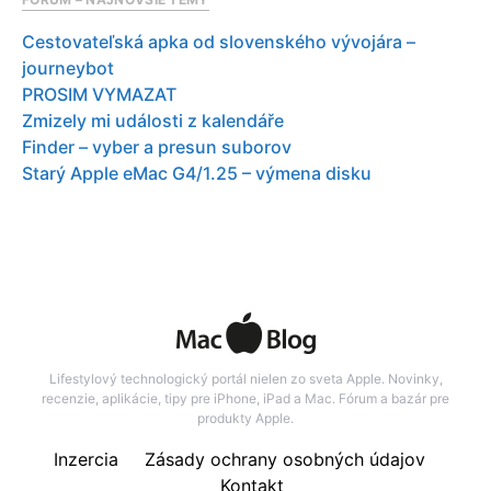
Cestovateľská apka od slovenského vývojára –
journeybot
PROSIM VYMAZAT
Zmizely mi události z kalendáře
Finder – vyber a presun suborov
Starý Apple eMac G4/1.25 – výmena disku
Lifestylový technologický portál nielen zo sveta Apple. Novinky,
recenzie, aplikácie, tipy pre iPhone, iPad a Mac. Fórum a bazár pre
produkty Apple.
Inzercia
Zásady ochrany osobných údajov
Kontakt