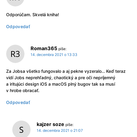
Odporúčam. Skvelá kniha!
Odpovedať
Roman365
píše:
14. decembra 2021 o 13:33
Za Jobsa všetko fungovalo a aj pekne vyzeralo… Keď teraz
vidí Jobs neprehľadný, chaotický a pre oči nepríjemný
a iritujúci design iOS a macOS plný bugov tak sa musí
v hrobe obracať.
Odpovedať
kajzer soze
píše:
14. decembra 2021 o 21:07