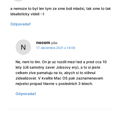
a nemoze to byt len tym ze sme boli mladsi, tak sme to tak
idealisticky videli :-)
Odpovedať
nocom
píše:
17. decembra 2021 o 14:06
Ne, neni to tim. On je uz rozdil mezi ted a pred cca 10
lety (cili samotny zaver Jobsovy ery), a to si jeste
celkem zive pamatuju na to, abych si to stihnul
zidealizovat. V kvalite Mac OS pak zaznamenavam
nejvetsi propad hlavne v poslednich 3 letech.
Odpovedať