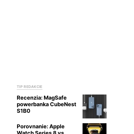
TIP REDAKCIE
Recenzia: MagSafe
powerbanka CubeNest
S1B0
Porovnanie: Apple
Watch Series 8 vs.