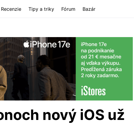
Recenzie
Tipy a triky
Fórum
Bazár
onoch nový iOS už
?