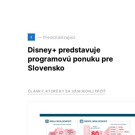
— Predchádzajúci
Disney+ predstavuje
programovú ponuku pre
Slovensko
ČLÁNKY, KTORÉ BY SA VÁM MOHLI PÁČIŤ