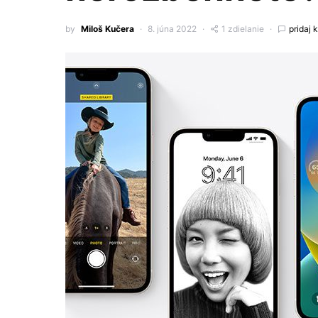
by
Miloš Kučera
8. júna 2022
1 zdielanie
pridaj 