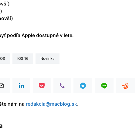
ovší)
)
novší)
byť podľa Apple dostupné v lete.
iOS
iOS 16
Novinka
íšte nám na
redakcia@macblog.sk
.
a