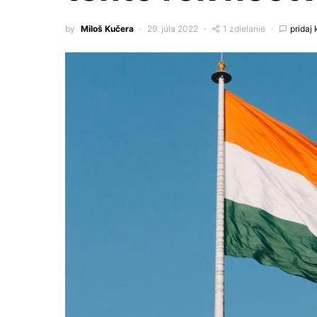
by
Miloš Kučera
29. júla 2022
1 zdielanie
pridaj