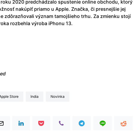
oku 2020 predchádzalo spustenie online obchodu, ktorý
nosť nakúpiť priamo u Apple. Značka, či presnejšie jej
ne zdôrazňovali význam tamojšieho trhu. Za zmienku stojí
m roka rozbehla výroba iPhonu 13.
ed
Apple Store
India
Novinka