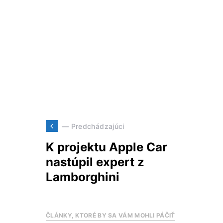
— Predchádzajúci
K projektu Apple Car
nastúpil expert z
Lamborghini
ČLÁNKY, KTORÉ BY SA VÁM MOHLI PÁČIŤ