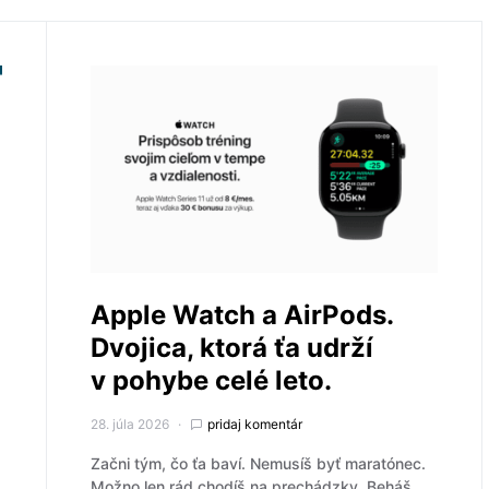
Apple Watch a AirPods.
Dvojica, ktorá ťa udrží
v pohybe celé leto.
28. júla 2026
pridaj komentár
Začni tým, čo ťa baví. Nemusíš byť maratónec.
Možno len rád chodíš na prechádzky. Beháš.