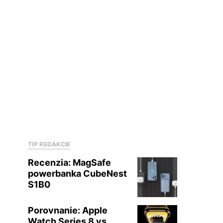
TIP REDAKCIE
Recenzia: MagSafe
powerbanka CubeNest
S1B0
Porovnanie: Apple
Watch Series 8 vs.