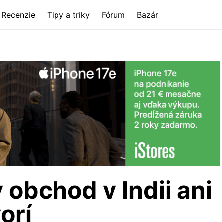
Recenzie
Tipy a triky
Fórum
Bazár
 obchod v Indii ani
orí