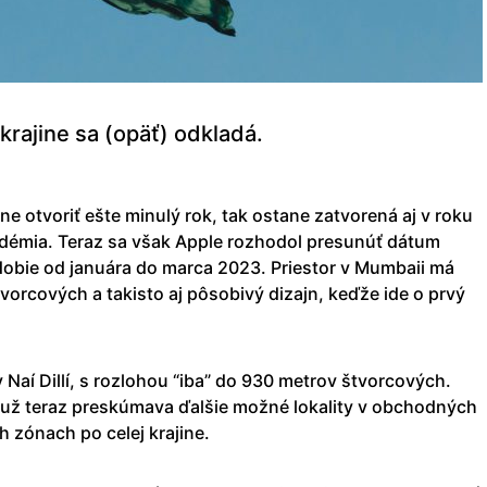
krajine sa (opäť) odkladá.
ne otvoriť ešte minulý rok, tak ostane zatvorená aj v roku
démia. Teraz sa však Apple rozhodol presunúť dátum
obie od januára do marca 2023. Priestor v Mumbaii má
orcových a takisto aj pôsobivý dizajn, keďže ide o prvý
 Naí Dillí, s rozlohou “iba” do 930 metrov štvorcových.
už teraz preskúmava ďalšie možné lokality v obchodných
 zónach po celej krajine.