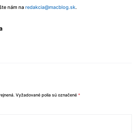
íšte nám na
redakcia@macblog.sk
.
a
ejnená.
Vyžadované polia sú označené
*