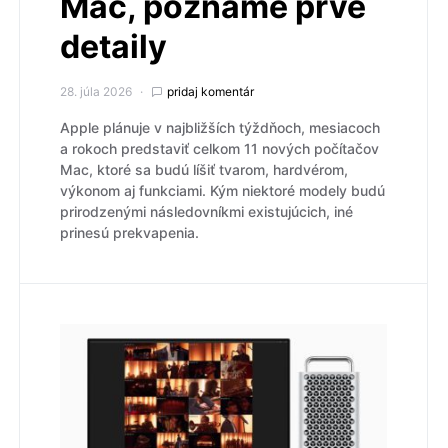
Mac, poznáme prvé
detaily
28. júla 2026
pridaj komentár
Apple plánuje v najbližších týždňoch, mesiacoch
a rokoch predstaviť celkom 11 nových počítačov
Mac, ktoré sa budú líšiť tvarom, hardvérom,
výkonom aj funkciami. Kým niektoré modely budú
prirodzenými následovníkmi existujúcich, iné
prinesú prekvapenia.