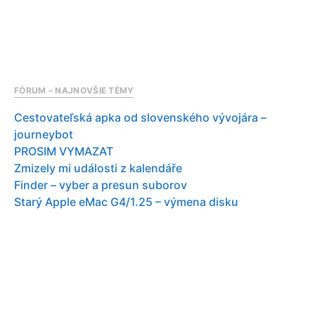
FÓRUM – NAJNOVŠIE TÉMY
Cestovateľská apka od slovenského vývojára –
journeybot
PROSIM VYMAZAT
Zmizely mi události z kalendáře
Finder – vyber a presun suborov
Starý Apple eMac G4/1.25 – výmena disku