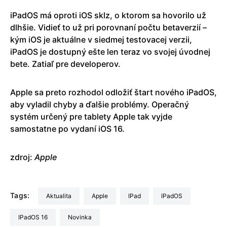
iPadOS má oproti iOS sklz, o ktorom sa hovorilo už
dlhšie. Vidieť to už pri porovnaní počtu betaverzií –
kým iOS je aktuálne v siedmej testovacej verzii,
iPadOS je dostupný ešte len teraz vo svojej úvodnej
bete. Zatiaľ pre developerov.
Apple sa preto rozhodol odložiť štart nového iPadOS,
aby vyladil chyby a ďalšie problémy. Operačný
systém určený pre tablety Apple tak vyjde
samostatne po vydaní iOS 16.
zdroj:
Apple
Tags:
aktualita
Apple
iPad
iPadOS
iPadOS 16
Novinka