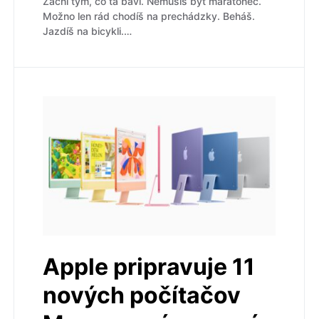
Začni tým, čo ťa baví. Nemusíš byť maratónec.
Možno len rád chodíš na prechádzky. Beháš.
Jazdíš na bicykli.…
Apple pripravuje 11
nových počítačov