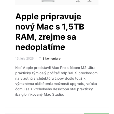
Apple pripravuje
nový Mac s 1,5TB
RAM, zrejme sa
nedoplatíme
13. júla 2026
3 komentáre
Keď Apple predstavil Mac Pro s čipom M2 Ultra,
prakticky tým celý počítač odpísal. S prechodom
na vlastnú architektúru čipov došlo totiž k
výraznému okliešteniu možností upgradu, vďaka
čomu sa z vrcholného desktopu stal prakticky
iba glorifikovaný Mac Studio.